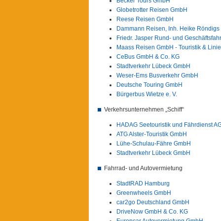
Becker Tours GmbH
Globetrotter Reisen GmbH
Reese Reisen GmbH
Dammann Reisen, Inh. Heike Röndigs
Friedr. Jasper Rund- und Geschäftsfa
Maass Reisen GmbH - Touristik & Lini
CeBus GmbH & Co. KG
Stadtverkehr Lübeck GmbH
Weser-Ems Busverkehr GmbH
Deutsche Touring GmbH
Bürgerbus Wietze e. V.
Verkehrsunternehmen „Schiff“
HADAG Seetouristik und Fährdienst A
ATG Alster-Touristik GmbH
Lühe-Schulau-Fähre GmbH
Stadtverkehr Lübeck GmbH
Fahrrad- und Autovermietung
StadtRAD Hamburg
Greenwheels GmbH
car2go Deutschland GmbH
DriveNow GmbH & Co. KG
Europcar Autovermietung GmbH