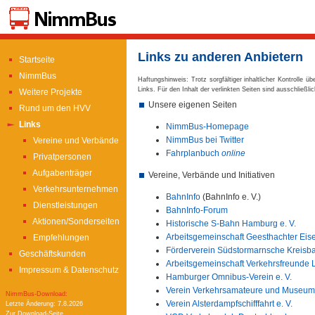
Links zu anderen Anbietern
Startseite
NimmBus
Haftungshinweis: Trotz sorgfältiger inhaltlicher Kontrolle ü
Links. Für den Inhalt der verlinkten Seiten sind ausschließlic
Weitere Projekte
Unsere eigenen Seiten
Rund um den HVV
Links
NimmBus-Homepage
NimmBus bei Twitter
Vereine und Verbände
Fahrplanbuch
online
Privatpersonen
Aufgabenträger
Vereine, Verbände und Initiativen
Verkehrsunternehmen
BahnInfo
(BahnInfo e. V.)
Dienstleistungen
BahnInfo-Forum
Aktionen/Sonderseiten
Historische S-Bahn Hamburg e. V.
Arbeitsgemeinschaft Geesthachter Eise
Empfehlungen
Förderverein Südstormarnsche Kreisba
Geschäftskunden
Arbeitsgemeinschaft Verkehrsfreunde L
Impressum & Datenschutz
Hamburger Omnibus-Verein e. V.
Verein Verkehrsamateure und Museums
NimmBus-Download:
Verein Alsterdampfschifffahrt e. V.
Letzte Änderung: 7.8.2026
Zur Download-Seite