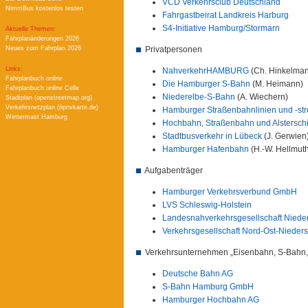
VCD Verkehrsclub Deutschland
NimmBus kostenlos testen
Fahrgastbeirat Landkreis Harburg
S4-Initiative Hamburg/Stormarn
Aktuelle Themen:
Fahrplanänderungen 2026
Privatpersonen
Neues zum Fahrplan 2026
Links:
NahverkehrHAMBURG
(Ch. Hinkelma
Fahrplanbuch
online
Die Hamburger S-Bahn
(M. Heimann)
Fahrplanbuch
online
Celle
Niederelbe-S-Bahn
(A. Wiechern)
Stadtplan (openstreetmap.org)
Verkehrsnetzplan (öpnvkarte.de)
Hamburger Straßenbahnlinien und -st
Wettermast Hamburg
Hochbahn, Straßenbahn und Alsterschif
Stadtbusverkehr in Lübeck
(J. Gerwien
Hamburger Hafenbahn
(H.-W. Hellmuth
Aufgabenträger
Hamburger Verkehrsverbund GmbH
LVS Schleswig-Holstein
Landesnahverkehrsgesellschaft Nied
Verkehrsgesellschaft Nord-Ost-Niede
Verkehrsunternehmen „Eisenbahn, S-Bahn,
Deutsche Bahn AG
S-Bahn Hamburg GmbH
Hamburger Hochbahn AG