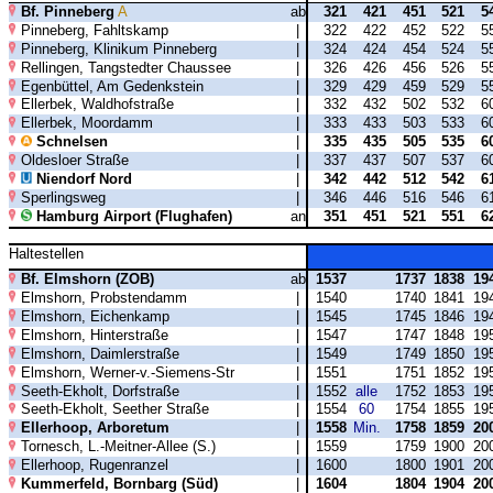
Bf. Pinneberg
A
ab
321
421
451
521
5
Pinneberg, Fahltskamp
|
322
422
452
522
5
Pinneberg, Klinikum Pinneberg
|
324
424
454
524
5
Rellingen, Tangstedter Chaussee
|
326
426
456
526
5
Egenbüttel, Am Gedenkstein
|
329
429
459
529
5
Ellerbek, Waldhofstraße
|
332
432
502
532
6
Ellerbek, Moordamm
|
333
433
503
533
6
Schnelsen
|
335
435
505
535
6
Oldesloer Straße
|
337
437
507
537
6
Niendorf Nord
|
342
442
512
542
6
Sperlingsweg
|
346
446
516
546
6
Hamburg Airport (Flughafen)
an
351
451
521
551
6
Haltestellen
Bf. Elmshorn (ZOB)
ab
1537
1737
1838
19
Elmshorn, Probstendamm
|
1540
1740
1841
19
Elmshorn, Eichenkamp
|
1545
1745
1846
19
Elmshorn, Hinterstraße
|
1547
1747
1848
19
Elmshorn, Daimlerstraße
|
1549
1749
1850
19
Elmshorn, Werner-v.-Siemens-Str
|
1551
1751
1852
19
Seeth-Ekholt, Dorfstraße
|
1552
alle
1752
1853
19
Seeth-Ekholt, Seether Straße
|
1554
60
1754
1855
19
Ellerhoop, Arboretum
|
1558
Min.
1758
1859
20
Tornesch, L.-Meitner-Allee (S.)
|
1559
1759
1900
20
Ellerhoop, Rugenranzel
|
1600
1800
1901
20
Kummerfeld, Bornbarg (Süd)
|
1604
1804
1904
20