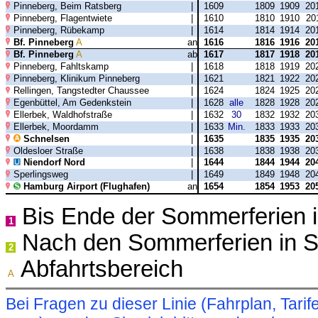
Pinneberg, Beim Ratsberg
|
1609
1809
1909
20
Pinneberg, Flagentwiete
|
1610
1810
1910
20
Pinneberg, Rübekamp
|
1614
1814
1914
20
Bf. Pinneberg
A
an
1616
1816
1916
20
Bf. Pinneberg
A
ab
1617
1817
1918
20
Pinneberg, Fahltskamp
|
1618
1818
1919
20
Pinneberg, Klinikum Pinneberg
|
1621
1821
1922
20
Rellingen, Tangstedter Chaussee
|
1624
1824
1925
20
Egenbüttel, Am Gedenkstein
|
1628
alle
1828
1928
20
Ellerbek, Waldhofstraße
|
1632
30
1832
1932
20
Ellerbek, Moordamm
|
1633
Min.
1833
1933
20
Schnelsen
|
1635
1835
1935
20
Oldesloer Straße
|
1638
1838
1938
20
Niendorf Nord
|
1644
1844
1944
20
Sperlingsweg
|
1649
1849
1948
20
Hamburg Airport (Flughafen)
an
1654
1854
1953
20
Bis Ende der Sommerferien i
1
Nach den Sommerferien in S
2
Abfahrtsbereich
A
Bei Fragen zu dieser Linie (Fahrplan, Ta