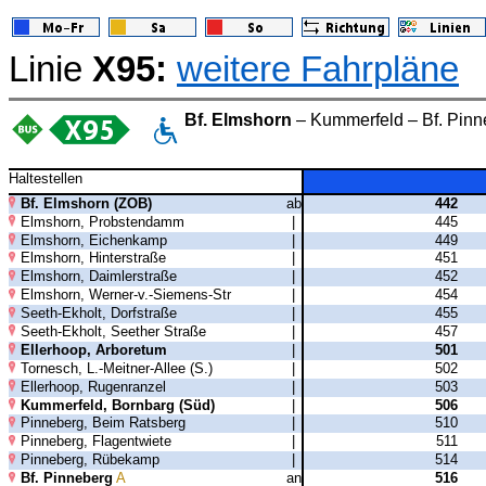
Linie
X95:
weitere Fahrpläne
Bf. Elmshorn
– Kummerfeld – Bf. Pin
Haltestellen
Bf. Elmshorn (ZOB)
ab
442
Elmshorn, Probstendamm
|
445
Elmshorn, Eichenkamp
|
449
Elmshorn, Hinterstraße
|
451
Elmshorn, Daimlerstraße
|
452
Elmshorn, Werner-v.-Siemens-Str
|
454
Seeth-Ekholt, Dorfstraße
|
455
Seeth-Ekholt, Seether Straße
|
457
Ellerhoop, Arboretum
|
501
Tornesch, L.-Meitner-Allee (S.)
|
502
Ellerhoop, Rugenranzel
|
503
Kummerfeld, Bornbarg (Süd)
|
506
Pinneberg, Beim Ratsberg
|
510
Pinneberg, Flagentwiete
|
511
Pinneberg, Rübekamp
|
514
Bf. Pinneberg
A
an
516