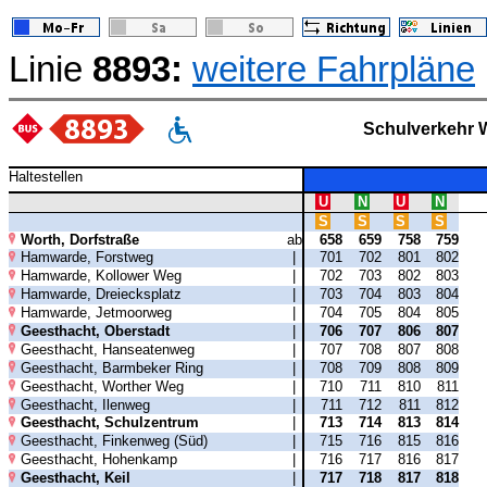
Linie
8893:
weitere Fahrpläne
Schulverkehr 
Haltestellen
U
N
U
N
S
S
S
S
Worth, Dorfstraße
ab
658
659
758
759
Hamwarde, Forstweg
|
701
702
801
802
Hamwarde, Kollower Weg
|
702
703
802
803
Hamwarde, Dreiecksplatz
|
703
704
803
804
Hamwarde, Jetmoorweg
|
704
705
804
805
Geesthacht, Oberstadt
|
706
707
806
807
Geesthacht, Hanseatenweg
|
707
708
807
808
Geesthacht, Barmbeker Ring
|
708
709
808
809
Geesthacht, Worther Weg
|
710
711
810
811
Geesthacht, Ilenweg
|
711
712
811
812
Geesthacht, Schulzentrum
|
713
714
813
814
Geesthacht, Finkenweg (Süd)
|
715
716
815
816
Geesthacht, Hohenkamp
|
716
717
816
817
Geesthacht, Keil
|
717
718
817
818