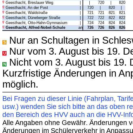
Geesthacht, Breslauer Weg
|
|
720
|
820
Geesthacht, An der Post
|
720
|
820
|
Geesthacht, Waldstraße
|
721
721
821
821
Geesthacht, Düneberger Straße
|
722
722
822
822
Geesthacht, Otto-Hahn-Gymnasium
|
724
724
824
824
Geesthacht, Alfred-Nobel-Schule
an
726
726
826
826
Nur an Schultagen in Schles
S
Nur vom 3. August bis 19. 
U
Nicht vom 3. August bis 19.
N
Kurzfristige Änderungen in A
möglich.
Bei Fragen zu dieser Linie (Fahrplan, Ta
usw.) wenden Sie sich bitte an das oben 
den Bereich des HVV auch an die HVV-Info
Alle Angaben ohne Gewähr. Änderungen vorb
Änderungen im Schülerverkehr in Anpassu