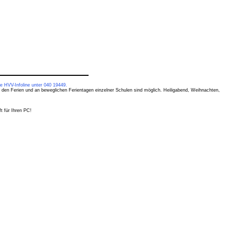
e HVV-Infoline unter 040 19449.
 den Ferien und an beweglichen Ferientagen einzelner Schulen sind möglich. Heiligabend, Weihnachten,
t für Ihren PC!