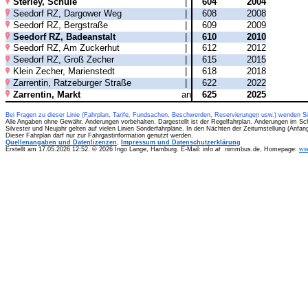
Sterley, Schule
|
604
2004
Seedorf RZ, Dargower Weg
|
608
2008
Seedorf RZ, Bergstraße
|
609
2009
Seedorf RZ, Badeanstalt
|
610
2010
Seedorf RZ, Am Zuckerhut
|
612
2012
Seedorf RZ, Groß Zecher
|
615
2015
Klein Zecher, Marienstedt
|
618
2018
Zarrentin, Ratzeburger Straße
|
622
2022
Zarrentin, Markt
an
625
2025
Bei Fragen zu dieser Linie (Fahrplan, Tarife, Fundsachen, Beschwerden, Reservierungen usw.) wenden S
Alle Angaben ohne Gewähr. Änderungen vorbehalten. Dargestellt ist der Regelfahrplan. Änderungen im Sc
Silvester und Neujahr gelten auf vielen Linien Sonderfahrpläne. In den Nächten der Zeitumstellung (Anfa
Dieser Fahrplan darf nur zur Fahrgastinformation genutzt werden.
Quellenangaben und Datenlizenzen
,
Impressum und Datenschutzerklärung
Erstellt am 17.05.2026 12:52. © 2026 Ingo Lange, Hamburg. E-Mail: info
at
nimmbus.de, Homepage:
ww