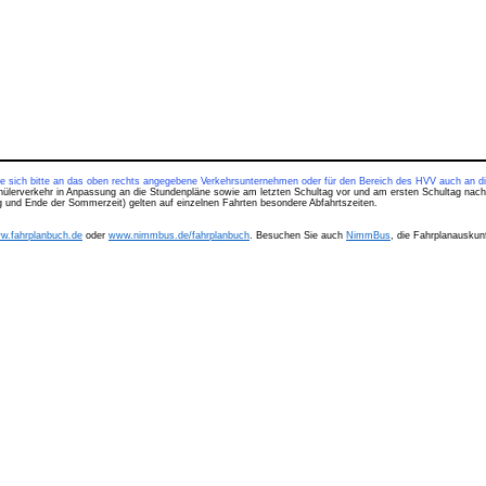
ie sich bitte an das oben rechts angegebene Verkehrsunternehmen oder für den Bereich des HVV auch an di
hülerverkehr in Anpassung an die Stundenpläne sowie am letzten Schultag vor und am ersten Schultag nach
ng und Ende der Sommerzeit) gelten auf einzelnen Fahrten besondere Abfahrtszeiten.
w.fahrplanbuch.de
oder
www.nimmbus.de/fahrplanbuch
. Besuchen Sie auch
NimmBus
, die Fahrplanauskunf