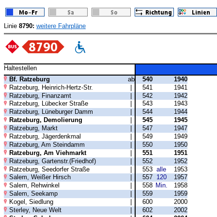
Linie
8790:
weitere Fahrpläne
Haltestellen
Bf. Ratzeburg
ab
540
1940
Ratzeburg, Heinrich-Hertz-Str.
|
541
1941
Ratzeburg, Finanzamt
|
542
1942
Ratzeburg, Lübecker Straße
|
543
1943
Ratzeburg, Lüneburger Damm
|
544
1944
Ratzeburg, Demolierung
|
545
1945
Ratzeburg, Markt
|
547
1947
Ratzeburg, Jägerdenkmal
|
549
1949
Ratzeburg, Am Steindamm
|
550
1950
Ratzeburg, Am Viehmarkt
|
551
1951
Ratzeburg, Gartenstr.(Friedhof)
|
552
1952
Ratzeburg, Seedorfer Straße
|
553
alle
1953
Salem, Weißer Hirsch
|
557
120
1957
Salem, Rehwinkel
|
558
Min.
1958
Salem, Seekamp
|
559
1959
Kogel, Siedlung
|
600
2000
Sterley, Neue Welt
|
602
2002