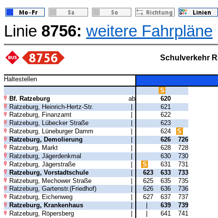
Linie
8756:
weitere Fahrpläne
Schulverkehr R
Haltestellen
S
Bf. Ratzeburg
ab
620
Ratzeburg, Heinrich-Hertz-Str.
|
621
Ratzeburg, Finanzamt
|
622
Ratzeburg, Lübecker Straße
|
623
Ratzeburg, Lüneburger Damm
|
624
S
Ratzeburg, Demolierung
|
626
726
Ratzeburg, Markt
|
628
728
Ratzeburg, Jägerdenkmal
|
630
730
Ratzeburg, Jägerstraße
|
S
631
731
Ratzeburg, Vorstadtschule
|
623
633
733
Ratzeburg, Mechower Straße
|
625
635
735
Ratzeburg, Gartenstr.(Friedhof)
|
626
636
736
Ratzeburg, Eichenweg
|
627
637
737
Ratzeburg, Krankenhaus
|
|
639
739
Ratzeburg, Röpersberg
|
|
641
741