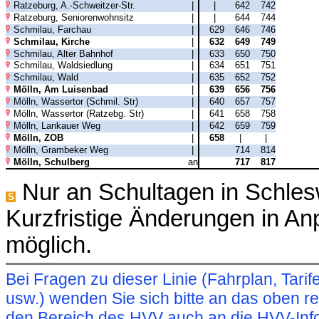
Ratzeburg, A.-Schweitzer-Str.
|
|
642
742
Ratzeburg, Seniorenwohnsitz
|
|
644
744
Schmilau, Farchau
|
629
646
746
Schmilau, Kirche
|
632
649
749
Schmilau, Alter Bahnhof
|
633
650
750
Schmilau, Waldsiedlung
|
634
651
751
Schmilau, Wald
|
635
652
752
Mölln, Am Luisenbad
|
639
656
756
Mölln, Wassertor (Schmil. Str)
|
640
657
757
Mölln, Wassertor (Ratzebg. Str)
|
641
658
758
Mölln, Lankauer Weg
|
642
659
759
Mölln, ZOB
|
658
|
|
Mölln, Grambeker Weg
|
714
814
Mölln, Schulberg
an
717
817
Nur an Schultagen in Schles
S
Kurzfristige Änderungen in A
möglich.
Bei Fragen zu dieser Linie (Fahrplan, Ta
usw.) wenden Sie sich bitte an das oben 
den Bereich des HVV auch an die HVV-Info