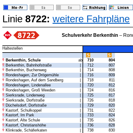
Linie
8722:
weitere Fahrpläne
Schulverkehr Berkenthin
– Rond
Haltestellen
S
S
Berkenthin, Schule
ab
710
804
Berkenthin, Bahnhofstraße
|
712
807
Berkenthin, Buchenweg
|
714
808
Rondeshagen, Zur Drögemühle
|
716
809
Rondeshagen, Auf dem Sandberg
|
718
811
Rondeshagen, Lindenallee
|
720
812
Rondeshagen, Groß Weeden
|
724
816
Sierksrade, Lindenweg
|
725
817
Sierksrade, Dorfstraße
|
726
818
Düchelsdorf, Dorfstraße
|
729
820
Kastorf, Schulkoppel
|
731
822
Kastorf, Im Park
|
733
824
Kastorf, Alte Schule
|
735
826
Kastorf, Christianshöhe
|
736
828
Klinkrade, Schäferkaten
|
738
830