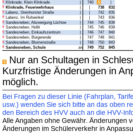
Klinkrade, Klein Klinkrade
|
740
S
|
Klinkrade, Feuerwehrhaus
|
|
738
832
Labenz, Steinhorster Straße
|
|
742
835
Labenz, Im Ruhwinkel
|
|
743
836
Sandesneben, Abzweigung Lüchow
|
744
745
838
Sandesneben, Hollit
|
745
746
839
Sandesneben, Einkaufszentrum
|
746
747
840
Sandesneben, Bürgerende
|
747
748
841
Sandesneben, Blumenstraße
|
748
750
843
Sandesneben, Schule
an
749
752
845
Nur an Schultagen in Schles
S
Kurzfristige Änderungen in A
möglich.
Bei Fragen zu dieser Linie (Fahrplan, Ta
usw.) wenden Sie sich bitte an das oben 
den Bereich des HVV auch an die HVV-Info
Alle Angaben ohne Gewähr. Änderungen vorb
Änderungen im Schülerverkehr in Anpassu