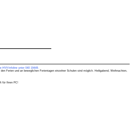
e HVV-Infoline unter 040 19449.
 den Ferien und an beweglichen Ferientagen einzelner Schulen sind möglich. Heiligabend, Weihnachten,
t für Ihren PC!