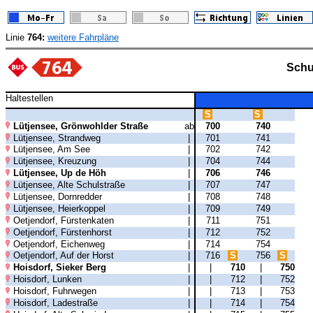
Linie
764:
weitere Fahrpläne
Schu
Haltestellen
S
S
Lütjensee, Grönwohlder Straße
ab
700
740
Lütjensee, Strandweg
|
701
741
Lütjensee, Am See
|
702
742
Lütjensee, Kreuzung
|
704
744
Lütjensee, Up de Höh
|
706
746
Lütjensee, Alte Schulstraße
|
707
747
Lütjensee, Dornredder
|
708
748
Lütjensee, Heierkoppel
|
709
749
Oetjendorf, Fürstenkaten
|
711
751
Oetjendorf, Fürstenhorst
|
712
752
Oetjendorf, Eichenweg
|
714
754
Oetjendorf, Auf der Horst
|
716
S
756
S
Hoisdorf, Sieker Berg
|
|
710
|
750
Hoisdorf, Lunken
|
|
712
|
752
Hoisdorf, Fuhrwegen
|
|
713
|
753
Hoisdorf, Ladestraße
|
|
714
|
754