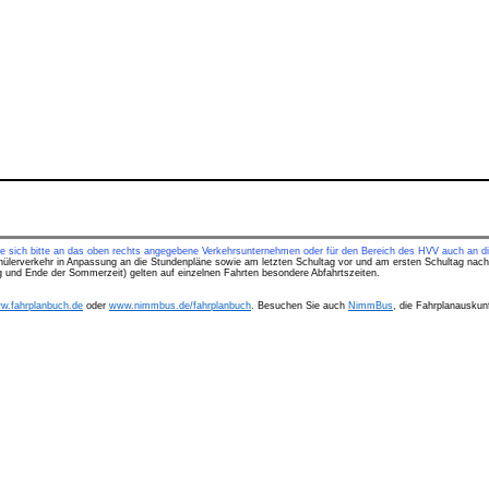
ie sich bitte an das oben rechts angegebene Verkehrsunternehmen oder für den Bereich des HVV auch an di
hülerverkehr in Anpassung an die Stundenpläne sowie am letzten Schultag vor und am ersten Schultag nach
ng und Ende der Sommerzeit) gelten auf einzelnen Fahrten besondere Abfahrtszeiten.
w.fahrplanbuch.de
oder
www.nimmbus.de/fahrplanbuch
. Besuchen Sie auch
NimmBus
, die Fahrplanauskunf