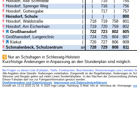
Hoisdorf, Alte Schmiede
|
|
715
|
755
Hoisdorf, Sprenger Weg
|
|
716
|
756
Hoisdorf, Gottesgabe
|
|
717
|
757
Hoisdorf, Schule
|
|
|
|
800
Hoisdorf, Waldstraße
|
718
719
758
801
Hoisdorf, Am Eichenhain
|
719
720
759
802
Großhansdorf
|
722
723
802
805
Großhansdorf, Lungenclinic
|
724
725
804
807
Kiekut
|
726
727
806
809
Schmalenbeck, Schulzentrum
an
728
729
808
811
S
Nur an Schultagen in Schleswig-Holstein
Kurzfristige Änderungen in Anpassung an den Stundenplan sind möglich.
Bei Fragen zu dieser Linie (Fahrplan, Tarife, Fundsachen, Beschwerden, Reservierungen usw.) wenden S
Alle Angaben ohne Gewähr. Änderungen vorbehalten. Dargestellt ist der Regelfahrplan. Änderungen im Sc
Silvester und Neujahr gelten auf vielen Linien Sonderfahrpläne. In den Nächten der Zeitumstellung (Anfa
Dieser Fahrplan darf nur zur Fahrgastinformation genutzt werden.
Quellenangaben und Datenlizenzen
,
Impressum und Datenschutzerklärung
Erstellt am 13.12.2025 21:54. © 2025 Ingo Lange, Hamburg. E-Mail: info
at
nimmbus.de, Homepage:
ww