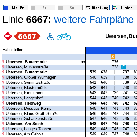
Linie
6667:
weitere Fahrpläne
Uetersen, But
Haltestellen
S
Uetersen, Buttermarkt
ab
736
Uetersen, Mühlenstraße
|
738
F
Uetersen, Buttermarkt
|
539
638
|
737
8
Uetersen, Großer Wulfhagen
|
540
639
|
738
8
Uetersen, Seminarstraße
|
541
640
|
739
8
Uetersen, Klostermühle
|
542
641
|
740
8
Uetersen, Kreuzmoor
|
543
642
739
741
8
Uetersen, Langenhof
|
544
643
740
742
8
Uetersen, Heidweg
|
544
643
740
742
8
Uetersen, Dessaus Kamp
|
545
644
741
743
8
Uetersen, Klaus-Groth-Straße
|
546
645
742
744
8
Uetersen, Schanzenstraße
|
547
646
743
745
8
Uetersen, Am Seeth
|
548
647
745
746
8
Uetersen, Langes Tannen
|
549
648
746
747
8
Uetersen, Am Gehölz
|
549
649
747
748
8