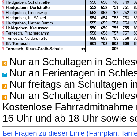
Heidgraben, Schulstraße
|
550
650
748
749
8
Heidgraben, Dorfstraße
|
552
652
751
751
8
Heidgraben, Lindenweg
|
553
653
752
752
8
Heidgraben, Im Winkel
|
554
654
753
753
8
Heidgraben, Liether Damm
|
555
655
754
754
8
Heidgraben, Kreuzweg
|
556
656
755
755
8
Tornesch, Pracherdamm
|
558
658
757
757
8
Tornesch, Norderstraße
|
559
659
758
758
8
Bf. Tornesch
|
601
702
802
800
8
Tornesch, Klaus-Groth-Schule
an
805
Nur an Schultagen in Schles
S
Nur an Ferientagen in Schle
F
Nur freitags an Schultagen i
3
Nur an Schultagen in Schlesw
4
Kostenlose Fahrradmitnahme m
16 Uhr und ab 18 Uhr sowie s
Bei Fragen zu dieser Linie (Fahrplan, Ta