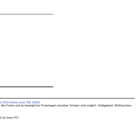
e HVV-Infoline unter 040 19449.
 den Ferien und an beweglichen Ferientagen einzelner Schulen sind möglich. Heiligabend, Weihnachten,
t für Ihren PC!