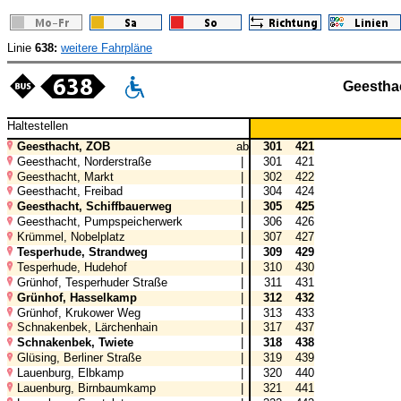
Linie
638:
weitere Fahrpläne
Geestha
Haltestellen
Geesthacht, ZOB
ab
301
421
Geesthacht, Norderstraße
|
301
421
Geesthacht, Markt
|
302
422
Geesthacht, Freibad
|
304
424
Geesthacht, Schiffbauerweg
|
305
425
Geesthacht, Pumpspeicherwerk
|
306
426
Krümmel, Nobelplatz
|
307
427
Tesperhude, Strandweg
|
309
429
Tesperhude, Hudehof
|
310
430
Grünhof, Tesperhuder Straße
|
311
431
Grünhof, Hasselkamp
|
312
432
Grünhof, Krukower Weg
|
313
433
Schnakenbek, Lärchenhain
|
317
437
Schnakenbek, Twiete
|
318
438
Glüsing, Berliner Straße
|
319
439
Lauenburg, Elbkamp
|
320
440
Lauenburg, Birnbaumkamp
|
321
441