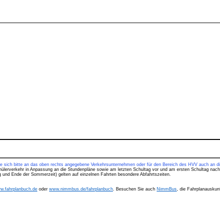
ie sich bitte an das oben rechts angegebene Verkehrsunternehmen oder für den Bereich des HVV auch an di
hülerverkehr in Anpassung an die Stundenpläne sowie am letzten Schultag vor und am ersten Schultag nach
ng und Ende der Sommerzeit) gelten auf einzelnen Fahrten besondere Abfahrtszeiten.
w.fahrplanbuch.de
oder
www.nimmbus.de/fahrplanbuch
. Besuchen Sie auch
NimmBus
, die Fahrplanauskunf