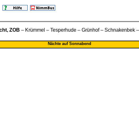
cht, ZOB
– Krümmel – Tesperhude – Grünhof – Schnakenbek 
Nächte auf Sonnabend