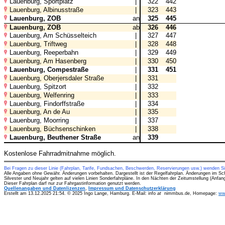
Lauenburg, Sportplatz
|
322
442
Lauenburg, Albinusstraße
|
323
443
Lauenburg, ZOB
an
325
445
Lauenburg, ZOB
ab
326
446
Lauenburg, Am Schüsselteich
|
327
447
Lauenburg, Triftweg
|
328
448
Lauenburg, Reeperbahn
|
329
449
Lauenburg, Am Hasenberg
|
330
450
Lauenburg, Compestraße
|
331
451
Lauenburg, Oberjersdaler Straße
|
331
Lauenburg, Spitzort
|
332
Lauenburg, Welfenring
|
333
Lauenburg, Findorffstraße
|
334
Lauenburg, An de Au
|
335
Lauenburg, Moorring
|
337
Lauenburg, Büchsenschinken
|
338
Lauenburg, Beuthener Straße
an
339
Kostenlose Fahrradmitnahme möglich.
Bei Fragen zu dieser Linie (Fahrplan, Tarife, Fundsachen, Beschwerden, Reservierungen usw.) wenden S
Alle Angaben ohne Gewähr. Änderungen vorbehalten. Dargestellt ist der Regelfahrplan. Änderungen im Sc
Silvester und Neujahr gelten auf vielen Linien Sonderfahrpläne. In den Nächten der Zeitumstellung (Anfa
Dieser Fahrplan darf nur zur Fahrgastinformation genutzt werden.
Quellenangaben und Datenlizenzen
,
Impressum und Datenschutzerklärung
Erstellt am 13.12.2025 21:54. © 2025 Ingo Lange, Hamburg. E-Mail: info
at
nimmbus.de, Homepage:
ww