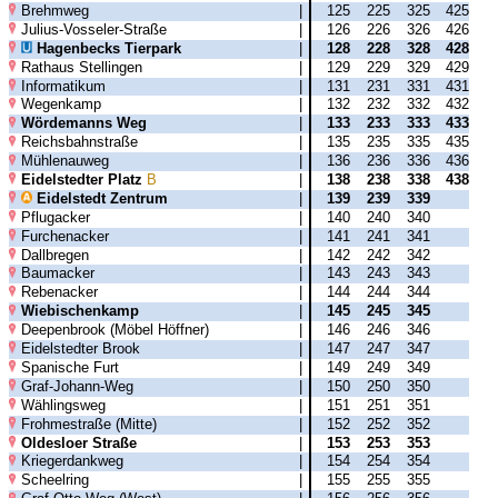
Brehmweg
|
125
225
325
425
Julius-Vosseler-Straße
|
126
226
326
426
Hagenbecks Tierpark
|
128
228
328
428
Rathaus Stellingen
|
129
229
329
429
Informatikum
|
131
231
331
431
Wegenkamp
|
132
232
332
432
Wördemanns Weg
|
133
233
333
433
Reichsbahnstraße
|
135
235
335
435
Mühlenauweg
|
136
236
336
436
Eidelstedter Platz
B
|
138
238
338
438
Eidelstedt Zentrum
|
139
239
339
Pflugacker
|
140
240
340
Furchenacker
|
141
241
341
Dallbregen
|
142
242
342
Baumacker
|
143
243
343
Rebenacker
|
144
244
344
Wiebischenkamp
|
145
245
345
Deepenbrook (Möbel Höffner)
|
146
246
346
Eidelstedter Brook
|
147
247
347
Spanische Furt
|
149
249
349
Graf-Johann-Weg
|
150
250
350
Wählingsweg
|
151
251
351
Frohmestraße (Mitte)
|
152
252
352
Oldesloer Straße
|
153
253
353
Kriegerdankweg
|
154
254
354
Scheelring
|
155
255
355