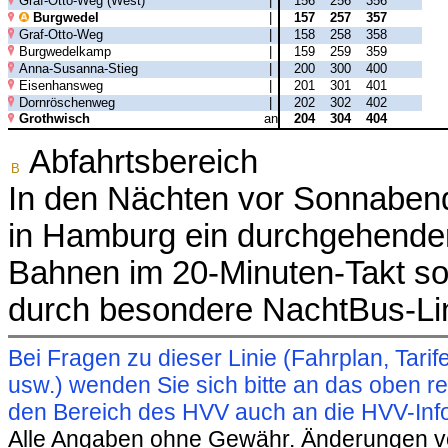
Graf-Otto-Weg (West)
|
156
256
356
Burgwedel
|
157
257
357
Graf-Otto-Weg
|
158
258
358
Burgwedelkamp
|
159
259
359
Anna-Susanna-Stieg
|
200
300
400
Eisenhansweg
|
201
301
401
Dornröschenweg
|
202
302
402
Grothwisch
an
204
304
404
Abfahrtsbereich
B
In den Nächten vor Sonnabend
in Hamburg ein durchgehender
Bahnen im 20-Minuten-Takt sow
durch besondere NachtBus-Li
Bei Fragen zu dieser Linie (Fahrplan, Ta
usw.) wenden Sie sich bitte an das oben 
den Bereich des HVV auch an die HVV-Info
Alle Angaben ohne Gewähr. Änderungen vorb