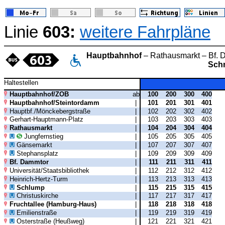
Linie
603:
weitere Fahrpläne
Hauptbahnhof
– Rathausmarkt – Bf.
Schn
Haltestellen
Hauptbahnhof/ZOB
ab
100
200
300
400
Hauptbahnhof/Steintordamm
|
101
201
301
401
Hauptbf./Mönckebergstraße
|
102
202
302
402
Gerhart-Hauptmann-Platz
|
103
203
303
403
Rathausmarkt
|
104
204
304
404
Jungfernstieg
|
105
205
305
405
Gänsemarkt
|
107
207
307
407
Stephansplatz
|
109
209
309
409
Bf. Dammtor
|
111
211
311
411
Universität/Staatsbibliothek
|
112
212
312
412
Heinrich-Hertz-Turm
|
113
213
313
413
Schlump
|
115
215
315
415
Christuskirche
|
117
217
317
417
Fruchtallee (Hamburg-Haus)
|
118
218
318
418
Emilienstraße
|
119
219
319
419
Osterstraße (Heußweg)
|
121
221
321
421