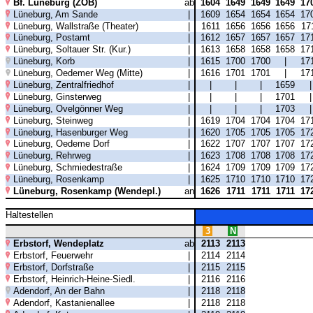
Bf. Lüneburg (ZOB)
ab
1604
1649
1649
1649
17
Lüneburg, Am Sande
|
1609
1654
1654
1654
17
Lüneburg, Wallstraße (Theater)
|
1611
1656
1656
1656
17
Lüneburg, Postamt
|
1612
1657
1657
1657
17
Lüneburg, Soltauer Str. (Kur.)
|
1613
1658
1658
1658
17
Lüneburg, Korb
|
1615
1700
1700
|
17
Lüneburg, Oedemer Weg (Mitte)
|
1616
1701
1701
|
17
Lüneburg, Zentralfriedhof
|
|
|
|
1659
Lüneburg, Ginsterweg
|
|
|
|
1701
Lüneburg, Ovelgönner Weg
|
|
|
|
1703
Lüneburg, Steinweg
|
1619
1704
1704
1704
17
Lüneburg, Hasenburger Weg
|
1620
1705
1705
1705
17
Lüneburg, Oedeme Dorf
|
1622
1707
1707
1707
17
Lüneburg, Rehrweg
|
1623
1708
1708
1708
17
Lüneburg, Schmiedestraße
|
1624
1709
1709
1709
17
Lüneburg, Rosenkamp
|
1625
1710
1710
1710
17
Lüneburg, Rosenkamp (Wendepl.)
an
1626
1711
1711
1711
17
Haltestellen
3
N
Erbstorf, Wendeplatz
ab
2113
2113
Erbstorf, Feuerwehr
|
2114
2114
Erbstorf, Dorfstraße
|
2115
2115
Erbstorf, Heinrich-Heine-Siedl.
|
2116
2116
Adendorf, An der Bahn
|
2118
2118
Adendorf, Kastanienallee
|
2118
2118