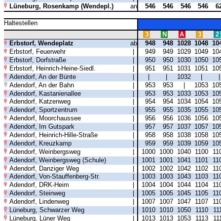
Lüneburg, Rosenkamp (Wendepl.)
an
546
546
546
546
6
Haltestellen
3
N
A
3
2
Erbstorf, Wendeplatz
ab
948
948
1028
1048
10
Erbstorf, Feuerwehr
|
949
949
1029
1049
10
Erbstorf, Dorfstraße
|
950
950
1030
1050
10
Erbstorf, Heinrich-Heine-Siedl.
|
951
951
1031
1051
10
Adendorf, An der Bünte
|
|
|
1032
|
Adendorf, An der Bahn
|
953
953
|
1053
10
Adendorf, Kastanienallee
|
953
953
1033
1053
10
Adendorf, Katzenweg
|
954
954
1034
1054
10
Adendorf, Sportzentrum
|
955
955
1035
1055
10
Adendorf, Moorchaussee
|
956
956
1036
1056
10
Adendorf, Im Gutspark
|
957
957
1037
1057
10
Adendorf, Heinrich-Hille-Straße
|
958
958
1038
1058
10
Adendorf, Kreuzkamp
|
959
959
1039
1059
10
Adendorf, Weinbergsweg
|
1000
1000
1040
1100
11
Adendorf, Weinbergsweg (Schule)
|
1001
1001
1041
1101
11
Adendorf, Danziger Weg
|
1002
1002
1042
1102
11
Adendorf, Von-Stauffenberg-Str.
|
1003
1003
1043
1103
11
Adendorf, DRK-Heim
|
1004
1004
1044
1104
11
Adendorf, Steinweg
|
1005
1005
1045
1105
11
Adendorf, Lindenweg
|
1007
1007
1047
1107
11
Lüneburg, Schwarzer Weg
|
1010
1010
1050
1110
11
Lüneburg, Lüner Weg
|
1013
1013
1053
1113
11