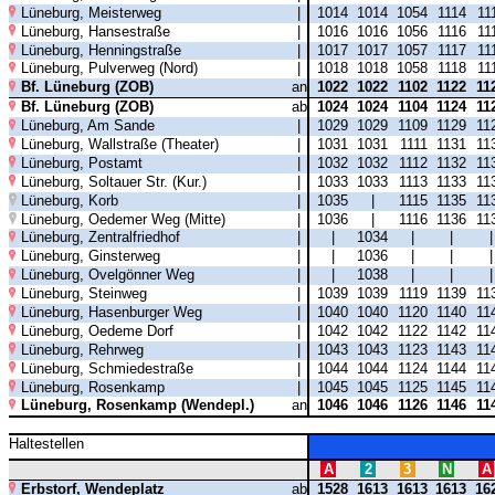
Lüneburg, Meisterweg
|
1014
1014
1054
1114
11
Lüneburg, Hansestraße
|
1016
1016
1056
1116
11
Lüneburg, Henningstraße
|
1017
1017
1057
1117
11
Lüneburg, Pulverweg (Nord)
|
1018
1018
1058
1118
11
Bf. Lüneburg (ZOB)
an
1022
1022
1102
1122
11
Bf. Lüneburg (ZOB)
ab
1024
1024
1104
1124
11
Lüneburg, Am Sande
|
1029
1029
1109
1129
11
Lüneburg, Wallstraße (Theater)
|
1031
1031
1111
1131
11
Lüneburg, Postamt
|
1032
1032
1112
1132
11
Lüneburg, Soltauer Str. (Kur.)
|
1033
1033
1113
1133
11
Lüneburg, Korb
|
1035
|
1115
1135
11
Lüneburg, Oedemer Weg (Mitte)
|
1036
|
1116
1136
11
Lüneburg, Zentralfriedhof
|
|
1034
|
|
Lüneburg, Ginsterweg
|
|
1036
|
|
Lüneburg, Ovelgönner Weg
|
|
1038
|
|
Lüneburg, Steinweg
|
1039
1039
1119
1139
11
Lüneburg, Hasenburger Weg
|
1040
1040
1120
1140
11
Lüneburg, Oedeme Dorf
|
1042
1042
1122
1142
11
Lüneburg, Rehrweg
|
1043
1043
1123
1143
11
Lüneburg, Schmiedestraße
|
1044
1044
1124
1144
11
Lüneburg, Rosenkamp
|
1045
1045
1125
1145
11
Lüneburg, Rosenkamp (Wendepl.)
an
1046
1046
1126
1146
11
Haltestellen
A
2
3
N
A
Erbstorf, Wendeplatz
ab
1528
1613
1613
1613
16