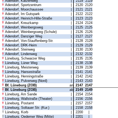
Adendorf, Katzenweg
|
2119
2119
Adendorf, Sportzentrum
|
2120
2120
Adendorf, Moorchaussee
|
2121
2121
Adendorf, Im Gutspark
|
2122
2122
Adendorf, Heinrich-Hille-Straße
|
2123
2123
Adendorf, Kreuzkamp
|
2124
2124
Adendorf, Weinbergsweg
|
2125
2125
Adendorf, Weinbergsweg (Schule)
|
2126
2126
Adendorf, Danziger Weg
|
2127
2127
Adendorf, Von-Stauffenberg-Str.
|
2128
2128
Adendorf, DRK-Heim
|
2129
2129
Adendorf, Steinweg
|
2130
2130
Adendorf, Lindenweg
|
2132
2132
Lüneburg, Schwarzer Weg
|
2135
2135
Lüneburg, Lüner Weg
|
2138
2138
Lüneburg, Meisterweg
|
2139
2139
Lüneburg, Hansestraße
|
2141
2141
Lüneburg, Henningstraße
|
2142
2142
Lüneburg, Pulverweg (Nord)
|
2143
2143
Bf. Lüneburg (ZOB)
an
2147
2147
Bf. Lüneburg (ZOB)
ab
2149
2149
Lüneburg, Am Sande
|
2154
2154
Lüneburg, Wallstraße (Theater)
|
2156
2156
Lüneburg, Postamt
|
2157
2157
Lüneburg, Soltauer Str. (Kur.)
|
2158
2158
Lüneburg, Korb
|
2200
|
Lüneburg, Oedemer Weg (Mitte)
|
2201
|