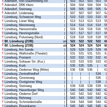
Adendorf, Von-Stauffenberg-Str.
|
503
503
503
503
5
Adendorf, DRK-Heim
|
504
504
504
504
5
Adendorf, Steinweg
|
505
505
505
505
5
Adendorf, Lindenweg
|
507
507
507
507
5
Lüneburg, Schwarzer Weg
|
510
510
510
510
5
Lüneburg, Lüner Weg
|
513
513
513
513
5
Lüneburg, Meisterweg
|
514
514
514
514
5
Lüneburg, Hansestraße
|
516
516
516
516
5
Lüneburg, Henningstraße
|
517
517
517
517
5
Lüneburg, Pulverweg (Nord)
|
518
518
518
518
5
Bf. Lüneburg (ZOB)
an
522
522
522
522
6
Bf. Lüneburg (ZOB)
ab
524
524
524
524
6
Lüneburg, Am Sande
|
529
529
529
529
6
Lüneburg, Wallstraße (Theater)
|
531
531
531
531
6
Lüneburg, Postamt
|
532
532
532
532
6
Lüneburg, Soltauer Str. (Kur.)
|
533
533
533
533
6
Lüneburg, Korb
|
535
535
535
|
6
Lüneburg, Oedemer Weg (Mitte)
|
536
536
536
|
6
Lüneburg, Zentralfriedhof
|
|
|
|
534
Lüneburg, Ginsterweg
|
|
|
|
536
Lüneburg, Ovelgönner Weg
|
|
|
|
538
Lüneburg, Steinweg
|
539
539
539
539
6
Lüneburg, Hasenburger Weg
|
540
540
540
540
6
Lüneburg, Oedeme Dorf
|
542
542
542
542
6
Lüneburg, Rehrweg
|
543
543
543
543
6
Lüneburg, Schmiedestraße
|
544
544
544
544
6
Lüneburg, Rosenkamp
|
545
545
545
545
6