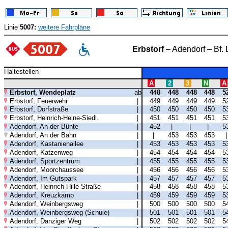
Linie
5007:
weitere Fahrpläne
Erbstorf
– Adendorf – Bf. 
Haltestellen
A
2
3
N
A
Erbstorf, Wendeplatz
ab
448
448
448
448
5
Erbstorf, Feuerwehr
|
449
449
449
449
5
Erbstorf, Dorfstraße
|
450
450
450
450
5
Erbstorf, Heinrich-Heine-Siedl.
|
451
451
451
451
5
Adendorf, An der Bünte
|
452
|
|
|
5
Adendorf, An der Bahn
|
|
453
453
453
Adendorf, Kastanienallee
|
453
453
453
453
5
Adendorf, Katzenweg
|
454
454
454
454
5
Adendorf, Sportzentrum
|
455
455
455
455
5
Adendorf, Moorchaussee
|
456
456
456
456
5
Adendorf, Im Gutspark
|
457
457
457
457
5
Adendorf, Heinrich-Hille-Straße
|
458
458
458
458
5
Adendorf, Kreuzkamp
|
459
459
459
459
5
Adendorf, Weinbergsweg
|
500
500
500
500
5
Adendorf, Weinbergsweg (Schule)
|
501
501
501
501
5
Adendorf, Danziger Weg
|
502
502
502
502
5