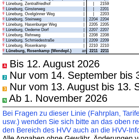
Lüneburg, Zentralfriedhof
|
|
2159
Lüneburg, Ginsterweg
|
|
2201
Lüneburg, Ovelgönner Weg
|
|
2203
Lüneburg, Steinweg
|
2204
2204
Lüneburg, Hasenburger Weg
|
2205
2205
Lüneburg, Oedeme Dorf
|
2207
2207
Lüneburg, Rehrweg
|
2208
2208
Lüneburg, Schmiedestraße
|
2209
2209
Lüneburg, Rosenkamp
|
2210
2210
Lüneburg, Rosenkamp (Wendepl.)
an
2211
2211
Bis 12. August 2026
A
Nur vom 14. September bis 
2
Nur vom 13. August bis 13.
3
Ab 1. November 2026
N
Bei Fragen zu dieser Linie (Fahrplan, Ta
usw.) wenden Sie sich bitte an das oben 
den Bereich des HVV auch an die HVV-Info
Alle Angaben ohne Gewähr. Änderungen vorb