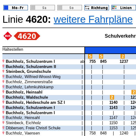
Linie
4620:
weitere Fahrpläne
Schulverkehr
Haltestellen
S
S
2
Buchholz, Schulzentrum I
ab
755
845
1237
Buchholz, Schulzentrum II
|
|
|
|
Steinbeck, Grundschule
|
|
|
|
Buchholz, Wilfried-Wroost-Weg
|
|
|
|
Buchholz, Zimmererstraße
|
|
|
|
Buchholz, Lehmkuhlskamp
|
|
|
|
Buchholz, Heinsahl
|
|
|
|
2
Buchholz, Waldschule
|
|
|
2
|
12
Buchholz, Heideschule am SZ I
|
|
|
1140
|
12
Buchholz, Schulzentrum I
|
|
|
1143
|
12
Buchholz, Schulzentrum I
|
|
|
|
|
Buchholz, Heinsahl
|
|
|
1147
|
12
Steinbeck, Eichholz
|
|
|
1150
|
12
Dibbersen, Freie Christl Schule
|
|
|
1153
|
12
Buchholz, Vaensen
|
758
848
|
1240