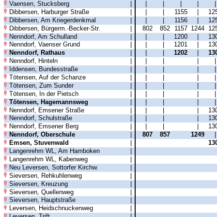
Vaensen, Stucksberg
|
|
|
|
|
Dibbersen, Harburger Straße
|
|
|
1155
|
12
Dibbersen, Am Kriegerdenkmal
|
|
|
1156
|
12
Dibbersen, Bürgerm.-Becker-Str.
|
802
852
1157
1244
12
Nenndorf, Am Schulland
|
|
|
1200
|
13
Nenndorf, Vaenser Grund
|
|
|
1201
|
13
Nenndorf, Rathaus
|
|
|
1202
|
13
Nenndorf, Hinteln
|
|
|
|
Iddensen, Bundesstraße
|
|
|
|
Tötensen, Auf der Schanze
|
|
|
|
Tötensen, Zum Sunder
|
|
|
|
Tötensen, In der Pietsch
|
|
|
|
Tötensen, Hagemannsweg
|
|
|
|
Nenndorf, Emsener Straße
|
|
|
|
13
Nenndorf, Schulstraße
|
|
|
|
13
Nenndorf, Emsener Berg
|
|
|
|
13
Nenndorf, Oberschule
|
807
857
1249
Emsen, Stuvenwald
|
13
Langenrehm WL, Am Hamboken
|
Langenrehm WL, Kabenweg
|
Neu Leversen, Sottorfer Kirchw.
|
Sieversen, Rehkuhlenweg
|
Sieversen, Kreuzung
|
Sieversen, Quellenweg
|
Sieversen, Hauptstraße
|
Leversen, Heidschnuckenweg
|
Leversen, Trift
|