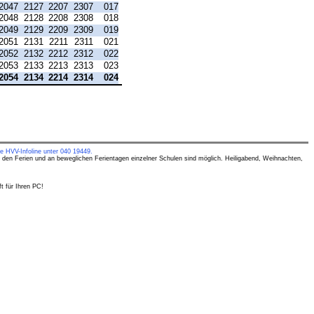
2047
2127
2207
2307
017
2048
2128
2208
2308
018
2049
2129
2209
2309
019
2051
2131
2211
2311
021
2052
2132
2212
2312
022
2053
2133
2213
2313
023
2054
2134
2214
2314
024
e HVV-Infoline unter 040 19449.
 den Ferien und an beweglichen Ferientagen einzelner Schulen sind möglich. Heiligabend, Weihnachten,
t für Ihren PC!