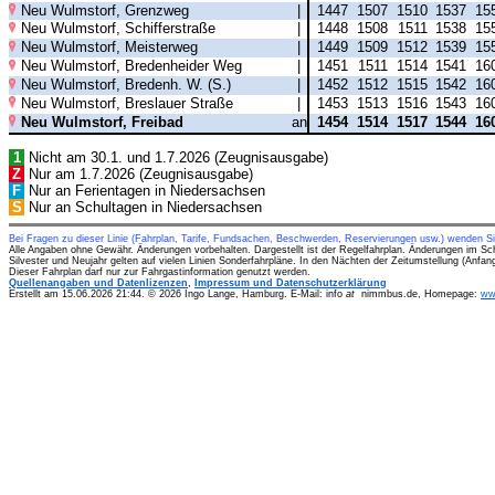
Neu Wulmstorf, Grenzweg
|
1447
1507
1510
1537
15
Neu Wulmstorf, Schifferstraße
|
1448
1508
1511
1538
15
Neu Wulmstorf, Meisterweg
|
1449
1509
1512
1539
15
Neu Wulmstorf, Bredenheider Weg
|
1451
1511
1514
1541
16
Neu Wulmstorf, Bredenh. W. (S.)
|
1452
1512
1515
1542
16
Neu Wulmstorf, Breslauer Straße
|
1453
1513
1516
1543
16
Neu Wulmstorf, Freibad
an
1454
1514
1517
1544
16
1
Nicht am 30.1. und 1.7.2026 (Zeugnisausgabe)
Z
Nur am 1.7.2026 (Zeugnisausgabe)
F
Nur an Ferientagen in Niedersachsen
S
Nur an Schultagen in Niedersachsen
Bei Fragen zu dieser Linie (Fahrplan, Tarife, Fundsachen, Beschwerden, Reservierungen usw.) wenden S
Alle Angaben ohne Gewähr. Änderungen vorbehalten. Dargestellt ist der Regelfahrplan. Änderungen im Sc
Silvester und Neujahr gelten auf vielen Linien Sonderfahrpläne. In den Nächten der Zeitumstellung (Anfa
Dieser Fahrplan darf nur zur Fahrgastinformation genutzt werden.
Quellenangaben und Datenlizenzen
,
Impressum und Datenschutzerklärung
Erstellt am 15.06.2026 21:44. © 2026 Ingo Lange, Hamburg. E-Mail: info
at
nimmbus.de, Homepage:
ww