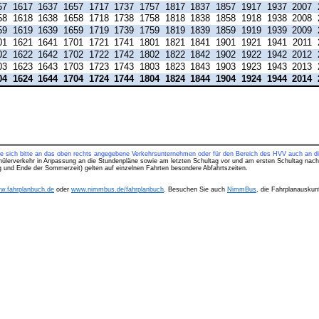
57
1617
1637
1657
1717
1737
1757
1817
1837
1857
1917
1937
2007
58
1618
1638
1658
1718
1738
1758
1818
1838
1858
1918
1938
2008
59
1619
1639
1659
1719
1739
1759
1819
1839
1859
1919
1939
2009
01
1621
1641
1701
1721
1741
1801
1821
1841
1901
1921
1941
2011
02
1622
1642
1702
1722
1742
1802
1822
1842
1902
1922
1942
2012
03
1623
1643
1703
1723
1743
1803
1823
1843
1903
1923
1943
2013
04
1624
1644
1704
1724
1744
1804
1824
1844
1904
1924
1944
2014
ie sich bitte an das oben rechts angegebene Verkehrsunternehmen oder für den Bereich des HVV auch an di
hülerverkehr in Anpassung an die Stundenpläne sowie am letzten Schultag vor und am ersten Schultag nach
ng und Ende der Sommerzeit) gelten auf einzelnen Fahrten besondere Abfahrtszeiten.
w.fahrplanbuch.de
oder
www.nimmbus.de/fahrplanbuch
. Besuchen Sie auch
NimmBus
, die Fahrplanauskunf