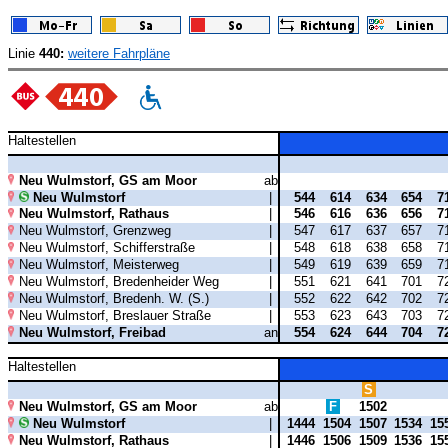
Linie
440:
weitere Fahrpläne
Haltestellen
Neu Wulmstorf, GS am Moor
ab
Neu Wulmstorf
|
544
614
634
654
7
Neu Wulmstorf, Rathaus
|
546
616
636
656
7
Neu Wulmstorf, Grenzweg
|
547
617
637
657
7
Neu Wulmstorf, Schifferstraße
|
548
618
638
658
7
Neu Wulmstorf, Meisterweg
|
549
619
639
659
7
Neu Wulmstorf, Bredenheider Weg
|
551
621
641
701
7
Neu Wulmstorf, Bredenh. W. (S.)
|
552
622
642
702
7
Neu Wulmstorf, Breslauer Straße
|
553
623
643
703
7
Neu Wulmstorf, Freibad
an
554
624
644
704
7
Haltestellen
S
Neu Wulmstorf, GS am Moor
ab
F
1502
Neu Wulmstorf
|
1444
1504
1507
1534
15
Neu Wulmstorf, Rathaus
|
1446
1506
1509
1536
15