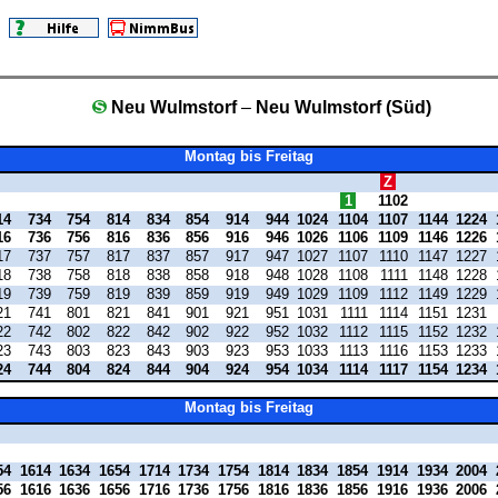
Neu Wulmstorf
–
Neu Wulmstorf (Süd)
Montag bis Freitag
Z
1
1102
14
734
754
814
834
854
914
944
1024
1104
1107
1144
1224
16
736
756
816
836
856
916
946
1026
1106
1109
1146
1226
17
737
757
817
837
857
917
947
1027
1107
1110
1147
1227
18
738
758
818
838
858
918
948
1028
1108
1111
1148
1228
19
739
759
819
839
859
919
949
1029
1109
1112
1149
1229
21
741
801
821
841
901
921
951
1031
1111
1114
1151
1231
22
742
802
822
842
902
922
952
1032
1112
1115
1152
1232
23
743
803
823
843
903
923
953
1033
1113
1116
1153
1233
24
744
804
824
844
904
924
954
1034
1114
1117
1154
1234
Montag bis Freitag
54
1614
1634
1654
1714
1734
1754
1814
1834
1854
1914
1934
2004
56
1616
1636
1656
1716
1736
1756
1816
1836
1856
1916
1936
2006