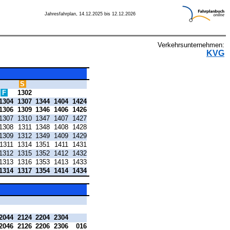
Jahresfahrplan, 14.12.2025 bis 12.12.2026
Verkehrsunternehmen:
KVG
S
F
1302
1304
1307
1344
1404
1424
1306
1309
1346
1406
1426
1307
1310
1347
1407
1427
1308
1311
1348
1408
1428
1309
1312
1349
1409
1429
1311
1314
1351
1411
1431
1312
1315
1352
1412
1432
1313
1316
1353
1413
1433
1314
1317
1354
1414
1434
2044
2124
2204
2304
2046
2126
2206
2306
016