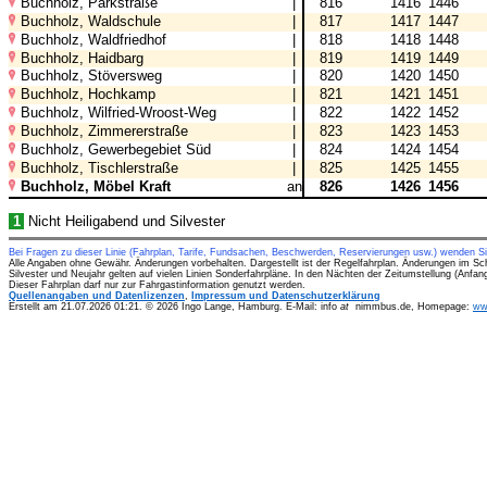
Buchholz, Parkstraße
|
816
1416
1446
Buchholz, Waldschule
|
817
1417
1447
Buchholz, Waldfriedhof
|
818
1418
1448
Buchholz, Haidbarg
|
819
1419
1449
Buchholz, Stöversweg
|
820
1420
1450
Buchholz, Hochkamp
|
821
1421
1451
Buchholz, Wilfried-Wroost-Weg
|
822
1422
1452
Buchholz, Zimmererstraße
|
823
1423
1453
Buchholz, Gewerbegebiet Süd
|
824
1424
1454
Buchholz, Tischlerstraße
|
825
1425
1455
Buchholz, Möbel Kraft
an
826
1426
1456
1
Nicht Heiligabend und Silvester
Bei Fragen zu dieser Linie (Fahrplan, Tarife, Fundsachen, Beschwerden, Reservierungen usw.) wenden S
Alle Angaben ohne Gewähr. Änderungen vorbehalten. Dargestellt ist der Regelfahrplan. Änderungen im Sc
Silvester und Neujahr gelten auf vielen Linien Sonderfahrpläne. In den Nächten der Zeitumstellung (Anfa
Dieser Fahrplan darf nur zur Fahrgastinformation genutzt werden.
Quellenangaben und Datenlizenzen
,
Impressum und Datenschutzerklärung
Erstellt am 21.07.2026 01:21. © 2026 Ingo Lange, Hamburg. E-Mail: info
at
nimmbus.de, Homepage:
ww