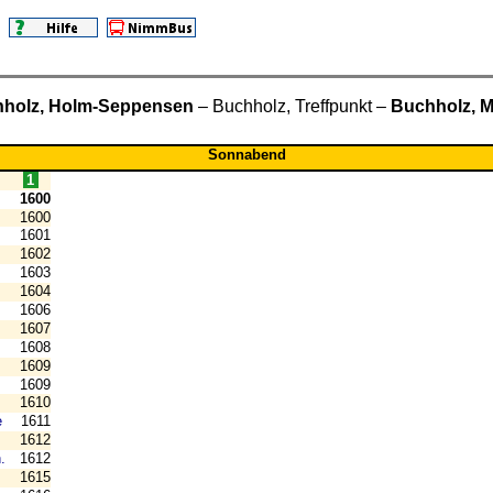
holz, Holm-Seppensen
– Buchholz, Treffpunkt –
Buchholz, M
Sonnabend
1
1600
1600
1601
1602
1603
1604
1606
1607
1608
1609
1609
1610
e
1611
1612
.
1612
1615