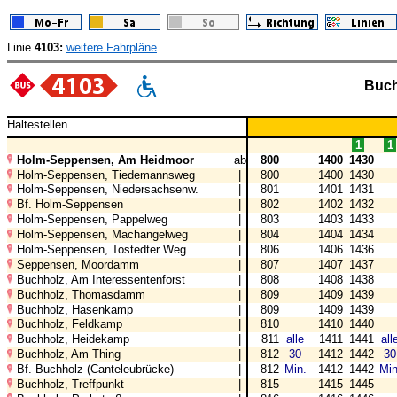
Linie
4103:
weitere Fahrpläne
Buch
Haltestellen
1
1
Holm-Seppensen, Am Heidmoor
ab
800
1400
1430
Holm-Seppensen, Tiedemannsweg
|
800
1400
1430
Holm-Seppensen, Niedersachsenw.
|
801
1401
1431
Bf. Holm-Seppensen
|
802
1402
1432
Holm-Seppensen, Pappelweg
|
803
1403
1433
Holm-Seppensen, Machangelweg
|
804
1404
1434
Holm-Seppensen, Tostedter Weg
|
806
1406
1436
Seppensen, Moordamm
|
807
1407
1437
Buchholz, Am Interessentenforst
|
808
1408
1438
Buchholz, Thomasdamm
|
809
1409
1439
Buchholz, Hasenkamp
|
809
1409
1439
Buchholz, Feldkamp
|
810
1410
1440
Buchholz, Heidekamp
|
811
alle
1411
1441
all
Buchholz, Am Thing
|
812
30
1412
1442
30
Bf. Buchholz (Canteleubrücke)
|
812
Min.
1412
1442
Min
Buchholz, Treffpunkt
|
815
1415
1445