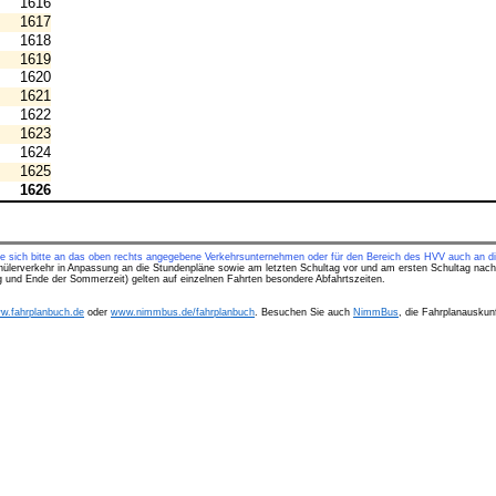
1616
1617
1618
1619
1620
1621
1622
1623
1624
1625
1626
ie sich bitte an das oben rechts angegebene Verkehrsunternehmen oder für den Bereich des HVV auch an di
hülerverkehr in Anpassung an die Stundenpläne sowie am letzten Schultag vor und am ersten Schultag nach
ng und Ende der Sommerzeit) gelten auf einzelnen Fahrten besondere Abfahrtszeiten.
w.fahrplanbuch.de
oder
www.nimmbus.de/fahrplanbuch
. Besuchen Sie auch
NimmBus
, die Fahrplanauskunf