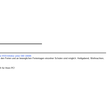
e HVV-Infoline unter 040 19449.
 den Ferien und an beweglichen Ferientagen einzelner Schulen sind möglich. Heiligabend, Weihnachten,
t für Ihren PC!