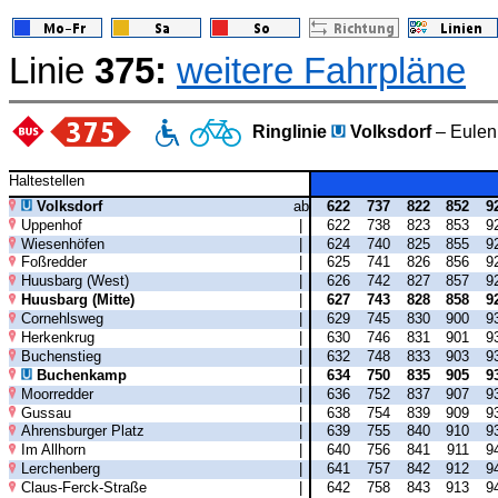
Linie
375:
weitere Fahrpläne
Ringlinie
Volksdorf
– Eulen
Haltestellen
Volksdorf
ab
622
737
822
852
9
Uppenhof
|
622
738
823
853
9
Wiesenhöfen
|
624
740
825
855
9
Foßredder
|
625
741
826
856
9
Huusbarg (West)
|
626
742
827
857
9
Huusbarg (Mitte)
|
627
743
828
858
9
Cornehlsweg
|
629
745
830
900
9
Herkenkrug
|
630
746
831
901
9
Buchenstieg
|
632
748
833
903
9
Buchenkamp
|
634
750
835
905
9
Moorredder
|
636
752
837
907
9
Gussau
|
638
754
839
909
9
Ahrensburger Platz
|
639
755
840
910
9
Im Allhorn
|
640
756
841
911
9
Lerchenberg
|
641
757
842
912
9
Claus-Ferck-Straße
|
642
758
843
913
9