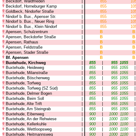
Beckdorf, Waldfrieden
|
855
10
Beckdorf, Horneburger Kamp
|
855
10
Goldbeck, Nindorfer Straße
|
855
10
Nindorf b. Bux., Apenser Str.
|
855
10
Nindorf b. Bux., Neuer Ring
|
855
10
Nindorf b. Bux., Klein Nindorf
|
855
10
Apensen, Schulzentrum
|
B
B
Apensen, Beckdorfer Straße
|
B
B
Apensen, Rathaus
|
B
B
Apensen, Feldstraße
|
B
B
Apensen, Stader Straße
|
B
B
Bf. Apensen
|
B
B
Buxtehude, Kirchweg
|
855
|
955
1055
Buxtehude, Heideweg
|
855
|
955
1055
Buxtehude, Milanstraße
|
855
|
955
1055
Buxtehude, Böschenweg
|
855
|
955
1055
Buxtehude, Torfweg
|
855
|
955
1055
Buxtehude, Torfweg (SZ Süd)
|
855
|
955
1055
Buxtehude, Delmer Bogen
|
855
|
955
1055
Buxtehude, Beim Soll
|
855
|
955
1055
Buxtehude, Alte Trift
|
855
|
955
1055
Buxtehude, Am Steingrab
|
855
|
955
1055
Buxtehude, Eibenweg
|
900
|
1000
1100
Buxtehude, An der Rehwiese
|
900
|
1000
1100
Buxtehude, Kellerkuhle
|
900
|
1000
1100
Buxtehude, Wettloopsweg
|
900
|
1000
1100
Buxtehude, Heitmannsweg
|
900
|
1000
1100