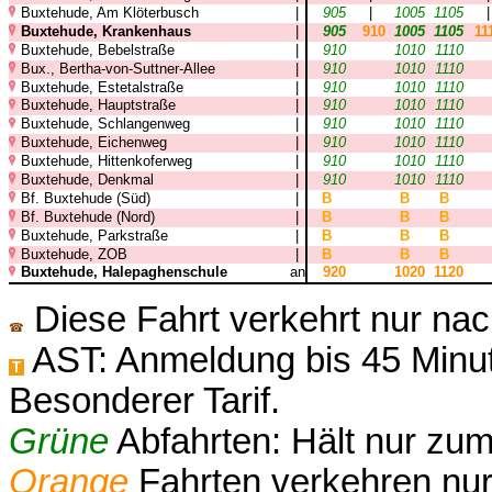
Buxtehude, Am Klöterbusch
|
905
|
1005
1105
Buxtehude, Krankenhaus
|
905
910
1005
1105
11
Buxtehude, Bebelstraße
|
910
1010
1110
Bux., Bertha-von-Suttner-Allee
|
910
1010
1110
Buxtehude, Estetalstraße
|
910
1010
1110
Buxtehude, Hauptstraße
|
910
1010
1110
Buxtehude, Schlangenweg
|
910
1010
1110
Buxtehude, Eichenweg
|
910
1010
1110
Buxtehude, Hittenkoferweg
|
910
1010
1110
Buxtehude, Denkmal
|
910
1010
1110
Bf. Buxtehude (Süd)
|
B
B
B
Bf. Buxtehude (Nord)
|
B
B
B
Buxtehude, Parkstraße
|
B
B
B
Buxtehude, ZOB
|
B
B
B
Buxtehude, Halepaghenschule
an
920
1020
1120
Diese Fahrt verkehrt nur nac
☎
AST: Anmeldung bis 45 Minut
T
Besonderer Tarif.
Grüne
Abfahrten: Hält nur zum
Orange
Fahrten verkehren nur