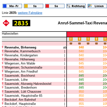
Linie
2835:
weitere Fahrpläne
Anruf-Sammel-Taxi Reven
Haltestellen
T
T
T
T
T
☎
☎
☎
☎
☎
Revenahe, Birkenweg
ab
840
10
Revenahe, Kammerbusch
|
840
10
Revenahe, Kindergarten
|
840
10
Revenahe, Höhenweg
|
840
10
Wiegersen, Am Walde
|
845
10
Wiegersen, Schusterstraße
|
845
10
Wiegersen, Am Friedhof
|
845
10
Sauensiek, Bockhorst
|
845
10
Sauensiek, Löhe
|
845
10
Sauensiek, Abzweig Halvesbostel
|
845
10
Sauensiek, Bredenhorn
|
845
10
Sauensiek, Lütt Chaussee
|
850
10
Sauensiek, Hauptstraße 65
|
850
10
Beckdorf, Am Bahnhof
|
855
10
Beckdorf, Hauptstraße
|
855
10