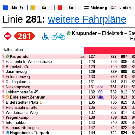
Linie
281:
weitere Fahrpläne
Krupunder
– Eidelstedt – St
E
Haltestellen
Krupunder
ab
127
727
807
8
Halstenbek, Weidenstraße
|
128
728
808
8
Burbekstraße
|
129
729
809
8
Jasminweg
|
129
729
809
8
Feldrosenweg
|
130
730
810
8
Redingskamp
|
131
731
811
8
Niekampsweg
|
131
alle
731
811
8
Lohkampstraße 45
|
132
60
732
812
8
Eidelstedt Zentrum
|
133
Min.
733
813
8
Eidelstedter Platz
D
|
135
735
815
8
Reichsbahnstraße
|
136
736
816
8
Wördemanns Weg
|
137
737
817
8
Wegenkamp
|
139
739
819
8
Informatikum
|
140
740
820
8
Rathaus Stellingen
|
142
742
822
8
Hagenbecks Tierpark
|
144
744
824
8