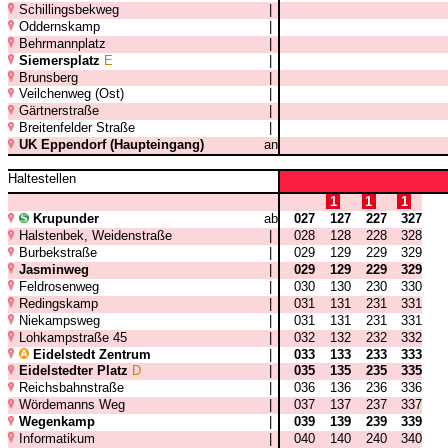
Schillingsbekweg
|
Oddernskamp
|
Behrmannplatz
|
Siemersplatz
E
|
Brunsberg
|
Veilchenweg (Ost)
|
Gärtnerstraße
|
Breitenfelder Straße
|
UK Eppendorf (Haupteingang)
an
Haltestellen
1
1
1
Krupunder
ab
027
127
227
327
Halstenbek, Weidenstraße
|
028
128
228
328
Burbekstraße
|
029
129
229
329
Jasminweg
|
029
129
229
329
Feldrosenweg
|
030
130
230
330
Redingskamp
|
031
131
231
331
Niekampsweg
|
031
131
231
331
Lohkampstraße 45
|
032
132
232
332
Eidelstedt Zentrum
|
033
133
233
333
Eidelstedter Platz
D
|
035
135
235
335
Reichsbahnstraße
|
036
136
236
336
Wördemanns Weg
|
037
137
237
337
Wegenkamp
|
039
139
239
339
Informatikum
|
040
140
240
340