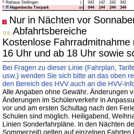
Rathaus Stellingen
|
042
142
242
342
Hagenbecks Tierpark
an
044
144
244
344
Nur in Nächten vor Sonnabe
1
Abfahrtsbereiche
D
E
Kostenlose Fahrradmitnahme m
16 Uhr und ab 18 Uhr sowie s
Bei Fragen zu dieser Linie (Fahrplan, Ta
usw.) wenden Sie sich bitte an das oben 
den Bereich des HVV auch an die HVV-Info
Alle Angaben ohne Gewähr. Änderungen vorb
Änderungen im Schülerverkehr in Anpassu
vor und am ersten Schultag nach den Feri
Schulen sind möglich. Heiligabend, Weihnac
Linien Sonderfahrpläne. In den Nächten de
Sommerzeit) gelten auf einzelnen Fahrten 