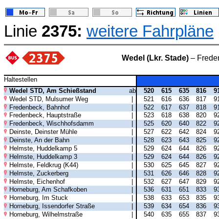
Linie
2375:
weitere Fahrpläne
Wedel (Lkr. Stade)
– Frede
Haltestellen
Wedel STD, Am Schießstand
ab
520
615
635
816
9
Wedel STD, Mulsumer Weg
|
521
616
636
817
9
Fredenbeck, Bahnhof
|
522
617
637
818
9
Fredenbeck, Hauptstraße
|
523
618
638
820
9
Fredenbeck, Wischhofsdamm
|
525
620
640
822
9
Deinste, Deinster Mühle
|
527
622
642
824
9
Deinste, An der Bahn
|
528
623
643
825
9
Helmste, Huddelkamp 5
|
529
624
644
826
9
Helmste, Huddelkamp 3
|
529
624
644
826
9
Helmste, Feldkrug (K44)
|
530
625
645
827
9
Helmste, Zuckerberg
|
531
626
646
828
9
Helmste, Eichenhof
|
532
627
647
829
9
Horneburg, Am Schafkoben
|
536
631
651
833
9
Horneburg, Im Stuck
|
538
633
653
835
9
Horneburg, Issendorfer Straße
|
539
634
654
836
9
Horneburg, Wilhelmstraße
|
540
635
655
837
9