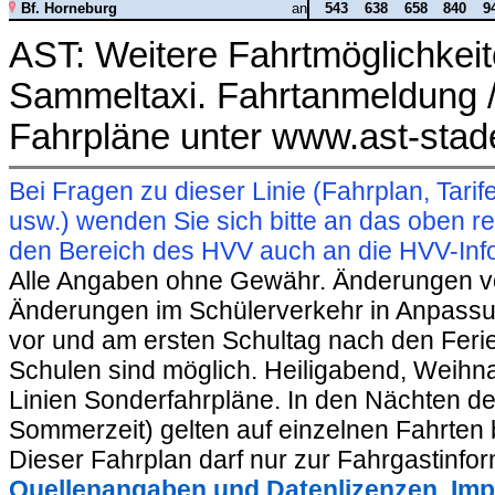
Bf. Horneburg
an
543
638
658
840
9
AST: Weitere Fahrtmöglichkeit
Sammeltaxi. Fahrtanmeldung /
Fahrpläne unter www.ast-stad
Bei Fragen zu dieser Linie (Fahrplan, Ta
usw.) wenden Sie sich bitte an das oben 
den Bereich des HVV auch an die HVV-Info
Alle Angaben ohne Gewähr. Änderungen vorb
Änderungen im Schülerverkehr in Anpassu
vor und am ersten Schultag nach den Feri
Schulen sind möglich. Heiligabend, Weihnac
Linien Sonderfahrpläne. In den Nächten de
Sommerzeit) gelten auf einzelnen Fahrten 
Dieser Fahrplan darf nur zur Fahrgastinfo
Quellenangaben und Datenlizenzen
,
Imp