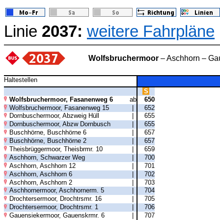
Linie
2037:
weitere Fahrpläne
Wolfsbruchermoor
– Aschhorn – Gau
Haltestellen
S
Wolfsbruchermoor, Fasanenweg 6
ab
650
Wolfsbruchermoor, Fasanenweg 15
|
652
Dornbuschermoor, Abzweig Hüll
|
655
Dornbuschermoor, Abzw Dornbusch
|
655
Buschhörne, Buschhörne 6
|
657
Buschhörne, Buschhörne 2
|
657
Theisbrüggermoor, Theisbrmr. 10
|
659
Aschhorn, Schwarzer Weg
|
700
Aschhorn, Aschhorn 12
|
701
Aschhorn, Aschhorn 6
|
702
Aschhorn, Aschhorn 2
|
703
Aschhornermoor, Aschhornerm. 5
|
704
Drochtersermoor, Drochtrsmr. 16
|
705
Drochtersermoor, Drochtrsmr. 1
|
706
Gauensiekermoor, Gauenskrmr. 6
|
707