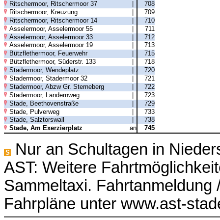
Ritschermoor, Ritschermoor 37
|
708
Ritschermoor, Kreuzung
|
709
Ritschermoor, Ritschermoor 14
|
710
Asselermoor, Asselermoor 55
|
711
Asselermoor, Asselermoor 33
|
712
Asselermoor, Asselermoor 19
|
713
Bützflethermoor, Feuerwehr
|
715
Bützflethermoor, Süderstr. 133
|
718
Stadermoor, Wendeplatz
|
720
Stadermoor, Stadermoor 32
|
721
Stadermoor, Abzw Gr. Sterneberg
|
722
Stadermoor, Landernweg
|
723
Stade, Beethovenstraße
|
729
Stade, Pulverweg
|
733
Stade, Salztorswall
|
738
Stade, Am Exerzierplatz
an
745
Nur an Schultagen in Niede
S
AST: Weitere Fahrtmöglichkeit
Sammeltaxi. Fahrtanmeldung /
Fahrpläne unter www.ast-stad