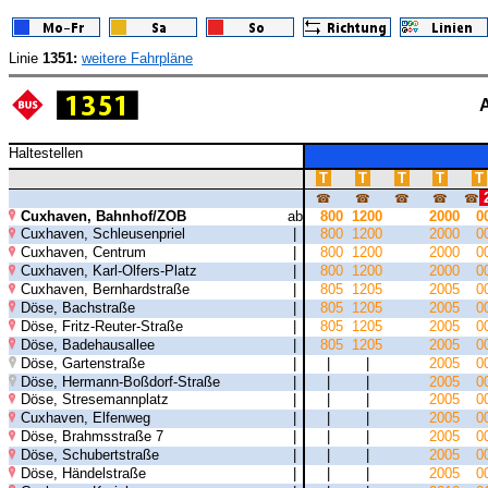
Linie
1351:
weitere Fahrpläne
Haltestellen
T
T
T
T
T
☎
☎
☎
☎
☎
Cuxhaven, Bahnhof/ZOB
ab
800
1200
2000
0
Cuxhaven, Schleusenpriel
|
800
1200
2000
0
Cuxhaven, Centrum
|
800
1200
2000
0
Cuxhaven, Karl-Olfers-Platz
|
800
1200
2000
0
Cuxhaven, Bernhardstraße
|
805
1205
2005
0
Döse, Bachstraße
|
805
1205
2005
0
Döse, Fritz-Reuter-Straße
|
805
1205
2005
0
Döse, Badehausallee
|
805
1205
2005
0
Döse, Gartenstraße
|
|
|
2005
0
Döse, Hermann-Boßdorf-Straße
|
|
|
2005
0
Döse, Stresemannplatz
|
|
|
2005
0
Cuxhaven, Elfenweg
|
|
|
2005
0
Döse, Brahmsstraße 7
|
|
|
2005
0
Döse, Schubertstraße
|
|
|
2005
0
Döse, Händelstraße
|
|
|
2005
0