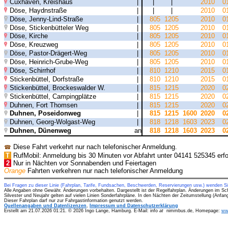
Cuxhaven, Kreishaus
|
|
|
2010
0
Döse, Haydnstraße
|
|
|
2010
0
Döse, Jenny-Lind-Straße
|
805
1205
2010
0
Döse, Stickenbütteler Weg
|
805
1205
2010
0
Döse, Kirche
|
805
1205
2010
0
Döse, Kreuzweg
|
805
1205
2010
0
Döse, Pastor-Drägert-Weg
|
805
1205
2010
0
Döse, Heinrich-Grube-Weg
|
805
1205
2010
0
Döse, Schirrhof
|
810
1210
2015
0
Stickenbüttel, Dorfstraße
|
810
1210
2015
0
Stickenbüttel, Brockeswalder W.
|
815
1215
2020
0
Stickenbüttel, Campingplätze
|
815
1215
2020
0
Duhnen, Fort Thomsen
|
815
1215
2020
0
Duhnen, Poseidonweg
|
815
1215
1600
2020
0
Duhnen, Georg-Wolgast-Weg
|
818
1218
1603
2023
0
Duhnen, Dünenweg
an
818
1218
1603
2023
0
Diese Fahrt verkehrt nur nach telefonischer Anmeldung.
☎
T
RufMobil: Anmeldung bis 30 Minuten vor Abfahrt unter 04141 525345 erfor
2
Nur in Nächten vor Sonnabenden und Feiertagen
Orange
Fahrten verkehren nur nach telefonischer Anmeldung
Bei Fragen zu dieser Linie (Fahrplan, Tarife, Fundsachen, Beschwerden, Reservierungen usw.) wenden S
Alle Angaben ohne Gewähr. Änderungen vorbehalten. Dargestellt ist der Regelfahrplan. Änderungen im Sc
Silvester und Neujahr gelten auf vielen Linien Sonderfahrpläne. In den Nächten der Zeitumstellung (Anfa
Dieser Fahrplan darf nur zur Fahrgastinformation genutzt werden.
Quellenangaben und Datenlizenzen
,
Impressum und Datenschutzerklärung
Erstellt am 21.07.2026 01:21. © 2026 Ingo Lange, Hamburg. E-Mail: info
at
nimmbus.de, Homepage:
ww