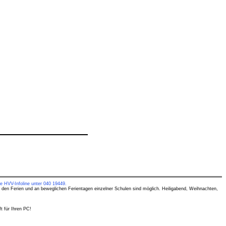
e HVV-Infoline unter 040 19449.
 den Ferien und an beweglichen Ferientagen einzelner Schulen sind möglich. Heiligabend, Weihnachten,
t für Ihren PC!