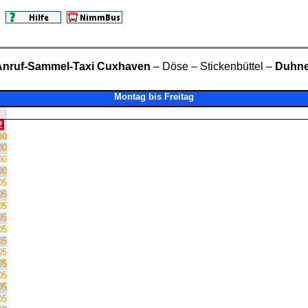
Anruf-Sammel-Taxi Cuxhaven
– Döse – Stickenbüttel –
Duhn
Montag bis Freitag
2
00
00
00
00
05
05
05
05
05
05
05
05
05
05
05