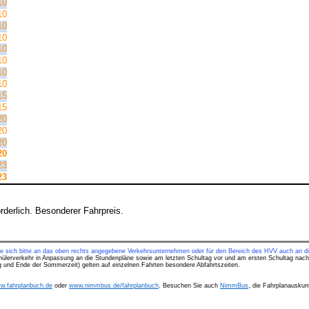
10
10
10
10
10
10
10
10
15
15
20
20
20
20
23
23
derlich. Besonderer Fahrpreis.
ie sich bitte an das oben rechts angegebene Verkehrsunternehmen oder für den Bereich des HVV auch an di
hülerverkehr in Anpassung an die Stundenpläne sowie am letzten Schultag vor und am ersten Schultag nach
ng und Ende der Sommerzeit) gelten auf einzelnen Fahrten besondere Abfahrtszeiten.
w.fahrplanbuch.de
oder
www.nimmbus.de/fahrplanbuch
. Besuchen Sie auch
NimmBus
, die Fahrplanauskunf