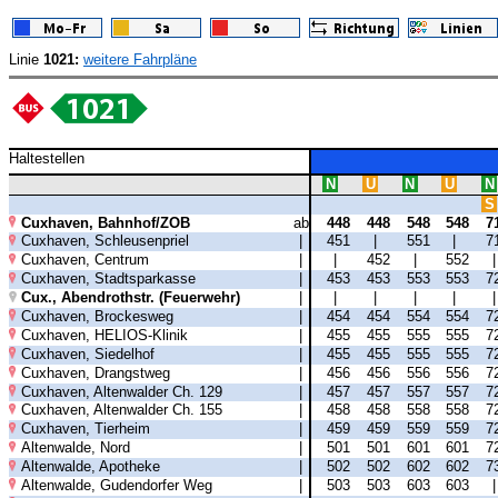
Linie
1021:
weitere Fahrpläne
Haltestellen
N
U
N
U
N
S
Cuxhaven, Bahnhof/ZOB
ab
448
448
548
548
7
Cuxhaven, Schleusenpriel
|
451
|
551
|
7
Cuxhaven, Centrum
|
|
452
|
552
Cuxhaven, Stadtsparkasse
|
453
453
553
553
7
Cux., Abendrothstr. (Feuerwehr)
|
|
|
|
|
Cuxhaven, Brockesweg
|
454
454
554
554
7
Cuxhaven, HELIOS-Klinik
|
455
455
555
555
7
Cuxhaven, Siedelhof
|
455
455
555
555
7
Cuxhaven, Drangstweg
|
456
456
556
556
7
Cuxhaven, Altenwalder Ch. 129
|
457
457
557
557
7
Cuxhaven, Altenwalder Ch. 155
|
458
458
558
558
7
Cuxhaven, Tierheim
|
459
459
559
559
7
Altenwalde, Nord
|
501
501
601
601
7
Altenwalde, Apotheke
|
502
502
602
602
7
Altenwalde, Gudendorfer Weg
|
503
503
603
603