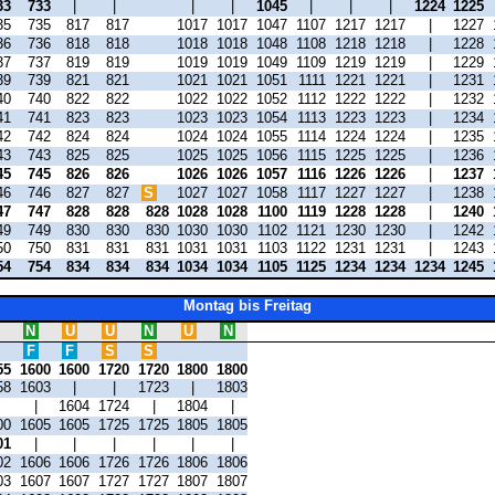
33
733
|
|
|
|
1045
|
|
|
1224
1225
35
735
817
817
1017
1017
1047
1107
1217
1217
|
1227
36
736
818
818
1018
1018
1048
1108
1218
1218
|
1228
37
737
819
819
1019
1019
1049
1109
1219
1219
|
1229
39
739
821
821
1021
1021
1051
1111
1221
1221
|
1231
40
740
822
822
1022
1022
1052
1112
1222
1222
|
1232
41
741
823
823
1023
1023
1054
1113
1223
1223
|
1234
42
742
824
824
1024
1024
1055
1114
1224
1224
|
1235
43
743
825
825
1025
1025
1056
1115
1225
1225
|
1236
45
745
826
826
1026
1026
1057
1116
1226
1226
|
1237
46
746
827
827
S
1027
1027
1058
1117
1227
1227
|
1238
47
747
828
828
828
1028
1028
1100
1119
1228
1228
|
1240
49
749
830
830
830
1030
1030
1102
1121
1230
1230
|
1242
50
750
831
831
831
1031
1031
1103
1122
1231
1231
|
1243
54
754
834
834
834
1034
1034
1105
1125
1234
1234
1234
1245
Montag bis Freitag
N
U
U
N
U
N
F
F
S
S
55
1600
1600
1720
1720
1800
1800
58
1603
|
|
1723
|
1803
|
|
1604
1724
|
1804
|
00
1605
1605
1725
1725
1805
1805
01
|
|
|
|
|
|
02
1606
1606
1726
1726
1806
1806
03
1607
1607
1727
1727
1807
1807