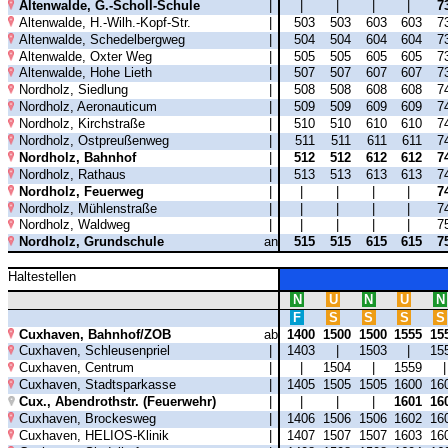
Altenwalde, G.-Scholl-Schule
|
|
|
|
|
7
Altenwalde, H.-Wilh.-Kopf-Str.
|
503
503
603
603
7
Altenwalde, Schedelbergweg
|
504
504
604
604
7
Altenwalde, Oxter Weg
|
505
505
605
605
7
Altenwalde, Hohe Lieth
|
507
507
607
607
7
Nordholz, Siedlung
|
508
508
608
608
7
Nordholz, Aeronauticum
|
509
509
609
609
7
Nordholz, Kirchstraße
|
510
510
610
610
7
Nordholz, Ostpreußenweg
|
511
511
611
611
7
Nordholz, Bahnhof
|
512
512
612
612
7
Nordholz, Rathaus
|
513
513
613
613
7
Nordholz, Feuerweg
|
|
|
|
|
7
Nordholz, Mühlenstraße
|
|
|
|
|
7
Nordholz, Waldweg
|
|
|
|
|
7
Nordholz, Grundschule
an
515
515
615
615
7
Haltestellen
N
U
N
U
N
F
S
S
S
S
Cuxhaven, Bahnhof/ZOB
ab
1400
1500
1500
1555
15
Cuxhaven, Schleusenpriel
|
1403
|
1503
|
15
Cuxhaven, Centrum
|
|
1504
|
1559
Cuxhaven, Stadtsparkasse
|
1405
1505
1505
1600
16
Cux., Abendrothstr. (Feuerwehr)
|
|
|
|
1601
16
Cuxhaven, Brockesweg
|
1406
1506
1506
1602
16
Cuxhaven, HELIOS-Klinik
|
1407
1507
1507
1603
16