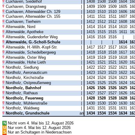
Cuxhaven, Siedelhof
|
1408
1508
1508
1604
16
Cuxhaven, Drangstweg
|
1409
1509
1509
1605
16
Cuxhaven, Altenwalder Ch. 129
|
1410
1510
1510
1606
16
Cuxhaven, Altenwalder Ch. 155
|
1411
1511
1511
1607
16
Cuxhaven, Tierheim
|
1412
1512
1512
1608
16
Altenwalde, Nord
|
1414
1514
1514
1610
16
Altenwalde, Apotheke
|
1415
1515
1515
1611
16
Altenwalde, Gudendorfer Weg
|
1416
1516
1516
|
Altenwalde, G.-Scholl-Schule
|
|
|
|
1614
16
Altenwalde, H.-Wilh.-Kopf-Str.
|
1417
1517
1517
1616
16
Altenwalde, Schedelbergweg
|
1418
1518
1518
1617
16
Altenwalde, Oxter Weg
|
1419
1519
1519
1618
16
Altenwalde, Hohe Lieth
|
1421
1521
1521
1620
16
Nordholz, Siedlung
|
1422
1522
1522
1621
16
Nordholz, Aeronauticum
|
1423
1523
1523
1622
16
Nordholz, Kirchstraße
|
1424
1524
1524
1623
16
Nordholz, Ostpreußenweg
|
1425
1525
1525
1624
16
Nordholz, Bahnhof
|
1426
1526
1526
1625
16
Nordholz, Rathaus
|
1427
1527
1527
1626
16
Nordholz, Feuerweg
|
1428
1528
1528
1628
16
Nordholz, Mühlenstraße
|
1430
1530
1530
1630
16
Nordholz, Waldweg
|
1431
1531
1531
1631
16
Nordholz, Grundschule
an
1434
1534
1534
1634
16
N
Nicht vom 4. Mai bis 12. August 2026
U
Nur vom 4. Mai bis 12. August 2026
S
Nur an Schultagen in Niedersachsen