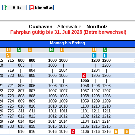
Cuxhaven
– Altenwalde –
Nordholz
Fahrplan gültig bis 31. Juli 2026 (Betreiberwechsel)
Montag bis Freitag
U
N
U
N
U
U
N
S
F
F
15
715
800
800
1000
1000
1200
1200
18
|
803
|
1003
|
|
1203
|
719
|
804
|
1004
1204
|
20
720
805
805
1005
1005
Z
1205
1205
|
|
|
|
|
|
1055
|
|
21
721
806
806
1006
1006
1056
1206
1206
22
722
807
807
1007
1007
1057
1207
1207
23
723
808
808
1008
1008
1058
1208
1208
24
724
809
809
1009
1009
1059
1209
1209
25
725
810
810
1010
1010
1100
1210
1210
26
726
811
811
1011
1011
1101
1211
1211
27
727
812
812
1012
1012
1102
1212
1212
29
729
814
814
1014
1014
1104
1214
1214
30
730
815
815
1015
1015
1105
1215
1215
|
|
816
816
1016
1016
Z
1106
1216
1216
6
6