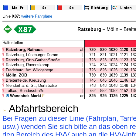
Linie
X87:
weitere Fahrpläne
Ratzeburg
– Mölln – Breit
Haltestellen
Ratzeburg, Rathaus
ab
720
820
1020
1120
13
Ratzeburg, Lüneburger Damm
|
721
821
1021
1121
13
Ratzeburg, Otto-Garber-Straße
|
723
823
1023
1123
13
Ratzeburg, Ravenskamp
|
724
824
1024
1124
13
Fredeburg, Am Wildgehege
|
726
826
1026
1126
13
Mölln, ZOB
|
739
839
1039
1139
13
Breitenfelde, Kreuzung
|
746
846
1046
1146
13
Niendorf a. d. St., Dorfstraße
|
748
848
1048
1148
13
Talkau, Bundesstraße
|
752
852
1052
1152
13
Wandsbek Markt
F
an
825
925
1125
1225
14
Abfahrtsbereich
F
Bei Fragen zu dieser Linie (Fahrplan, Ta
usw.) wenden Sie sich bitte an das oben 
den Bereich des HVV auch an die HVV-Info