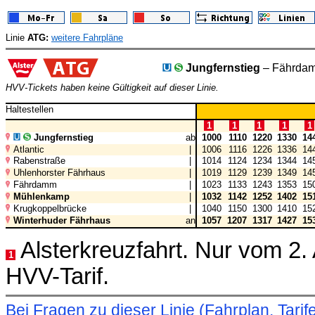
Linie
ATG:
weitere Fahrpläne
Jungfernstieg
– Fährda
HVV-Tickets haben keine Gültigkeit auf dieser Linie.
Haltestellen
1
1
1
1
1
Jungfernstieg
ab
1000
1110
1220
1330
14
Atlantic
|
1006
1116
1226
1336
14
Rabenstraße
|
1014
1124
1234
1344
14
Uhlenhorster Fährhaus
|
1019
1129
1239
1349
14
Fährdamm
|
1023
1133
1243
1353
15
Mühlenkamp
|
1032
1142
1252
1402
15
Krugkoppelbrücke
|
1040
1150
1300
1410
15
Winterhuder Fährhaus
an
1057
1207
1317
1427
15
Alsterkreuzfahrt. Nur vom 2. 
1
HVV-Tarif.
Bei Fragen zu dieser Linie (Fahrplan, Ta