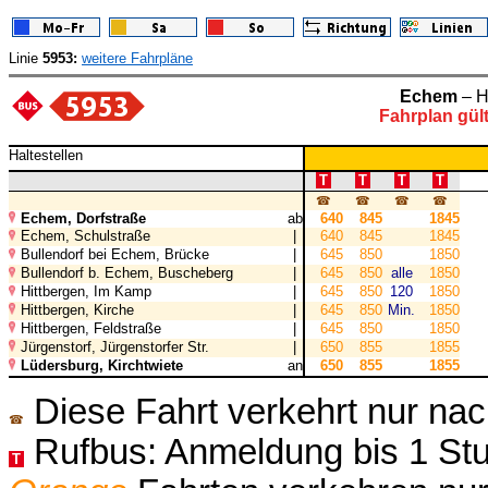
Linie
5953:
weitere Fahrpläne
Echem
– H
Fahrplan gül
Haltestellen
T
T
T
T
☎
☎
☎
☎
Echem, Dorfstraße
ab
640
845
1845
Echem, Schulstraße
|
640
845
1845
Bullendorf bei Echem, Brücke
|
645
850
1850
Bullendorf b. Echem, Buscheberg
|
645
850
alle
1850
Hittbergen, Im Kamp
|
645
850
120
1850
Hittbergen, Kirche
|
645
850
Min.
1850
Hittbergen, Feldstraße
|
645
850
1850
Jürgenstorf, Jürgenstorfer Str.
|
650
855
1855
Lüdersburg, Kirchtwiete
an
650
855
1855
Diese Fahrt verkehrt nur nac
☎
Rufbus: Anmeldung bis 1 Stu
T