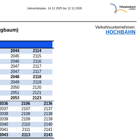
Jahresfahrplan, 14.12.2025 bis 12.12.2026
Verkehrsunternehmen:
igbaum)
HOCHBAHN
2044
2114
2045
2115
2046
2116
2047
2117
2047
2117
2048
2118
2049
2119
2050
2120
2051
2121
2053
2123
2036
2106
2136
2037
2107
2137
2038
2108
2138
2039
2109
2139
2040
2110
2140
2041
2111
2141
2043
2113
2143