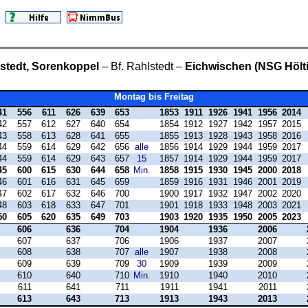
stedt, Sorenkoppel
– Bf. Rahlstedt –
Eichwischen (NSG Hölt
Montag bis Freitag
41
556
611
626
639
653
1853
1911
1926
1941
1956
2014
42
557
612
627
640
654
1854
1912
1927
1942
1957
2015
43
558
613
628
641
655
1855
1913
1928
1943
1958
2016
44
559
614
629
642
656
alle
1856
1914
1929
1944
1959
2017
44
559
614
629
643
657
15
1857
1914
1929
1944
1959
2017
45
600
615
630
644
658
Min.
1858
1915
1930
1945
2000
2018
46
601
616
631
645
659
1859
1916
1931
1946
2001
2019
47
602
617
632
646
700
1900
1917
1932
1947
2002
2020
48
603
618
633
647
701
1901
1918
1933
1948
2003
2021
50
605
620
635
649
703
1903
1920
1935
1950
2005
2023
606
636
704
1904
1936
2006
607
637
706
1906
1937
2007
608
638
707
alle
1907
1938
2008
609
639
709
30
1909
1939
2009
610
640
710
Min.
1910
1940
2010
611
641
711
1911
1941
2011
613
643
713
1913
1943
2013