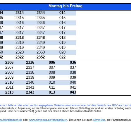
Montag bis Freitag
44
2314
2344
014
45
2315
2345
015
46
2316
2346
016
47
2317
2347
017
47
2317
2347
017
48
2318
2348
018
49
2319
2349
019
49
2319
2349
019
50
2320
2350
020
52
2322
2352
022
2306
2336
006
036
2307
2337
007
037
2308
2338
008
038
2309
2339
009
039
2310
2340
010
040
2311
2341
011
041
2313
2343
013
043
ie sich bitte an das oben rechts angegebene Verkehrsunternehmen oder für den Bereich des HVV auch an di
hülerverkehr in Anpassung an die Stundenpläne sowie am letzten Schultag vor und am ersten Schultag nach
ng und Ende der Sommerzeit) gelten auf einzelnen Fahrten besondere Abfahrtszeiten.
w.fahrplanbuch.de
oder
www.nimmbus.de/fahrplanbuch
. Besuchen Sie auch
NimmBus
, die Fahrplanauskunf