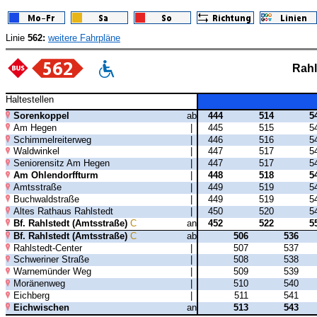
Linie
562:
weitere Fahrpläne
Rahl
Haltestellen
Sorenkoppel
ab
444
514
5
Am Hegen
|
445
515
5
Schimmelreiterweg
|
446
516
5
Waldwinkel
|
447
517
5
Seniorensitz Am Hegen
|
447
517
5
Am Ohlendorffturm
|
448
518
5
Amtsstraße
|
449
519
5
Buchwaldstraße
|
449
519
5
Altes Rathaus Rahlstedt
|
450
520
5
Bf. Rahlstedt (Amtsstraße)
C
an
452
522
5
Bf. Rahlstedt (Amtsstraße)
C
ab
506
536
Rahlstedt-Center
|
507
537
Schweriner Straße
|
508
538
Warnemünder Weg
|
509
539
Moränenweg
|
510
540
Eichberg
|
511
541
Eichwischen
an
513
543