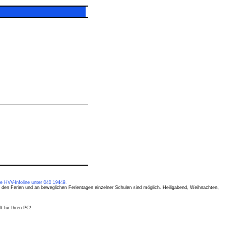
e HVV-Infoline unter 040 19449.
 den Ferien und an beweglichen Ferientagen einzelner Schulen sind möglich. Heiligabend, Weihnachten,
t für Ihren PC!