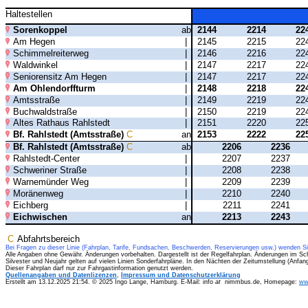
Haltestellen
Sorenkoppel
ab
2144
2214
22
Am Hegen
|
2145
2215
22
Schimmelreiterweg
|
2146
2216
22
Waldwinkel
|
2147
2217
22
Seniorensitz Am Hegen
|
2147
2217
22
Am Ohlendorffturm
|
2148
2218
22
Amtsstraße
|
2149
2219
22
Buchwaldstraße
|
2150
2219
22
Altes Rathaus Rahlstedt
|
2151
2220
22
Bf. Rahlstedt (Amtsstraße)
C
an
2153
2222
22
Bf. Rahlstedt (Amtsstraße)
C
ab
2206
2236
Rahlstedt-Center
|
2207
2237
Schweriner Straße
|
2208
2238
Warnemünder Weg
|
2209
2239
Moränenweg
|
2210
2240
Eichberg
|
2211
2241
Eichwischen
an
2213
2243
C
Abfahrtsbereich
Bei Fragen zu dieser Linie (Fahrplan, Tarife, Fundsachen, Beschwerden, Reservierungen usw.) wenden S
Alle Angaben ohne Gewähr. Änderungen vorbehalten. Dargestellt ist der Regelfahrplan. Änderungen im Sc
Silvester und Neujahr gelten auf vielen Linien Sonderfahrpläne. In den Nächten der Zeitumstellung (Anfa
Dieser Fahrplan darf nur zur Fahrgastinformation genutzt werden.
Quellenangaben und Datenlizenzen
,
Impressum und Datenschutzerklärung
Erstellt am 13.12.2025 21:54. © 2025 Ingo Lange, Hamburg. E-Mail: info
at
nimmbus.de, Homepage:
ww